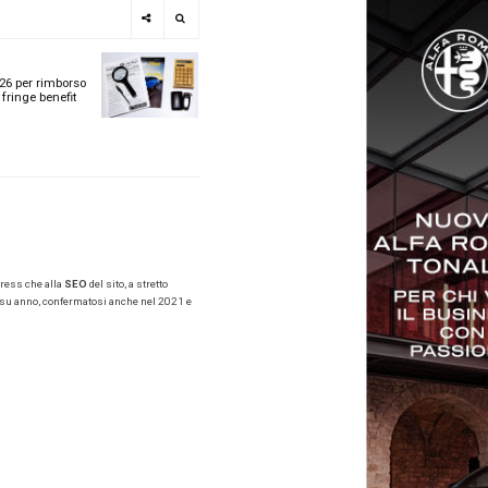
e
SPOTLIGHT
i
Tabelle ACI 2026 per r
l
chilometrico e fringe b
t
t
ù
line.it lavorando sia al mantenimento della piattaforma WordPress che 
à a partire dai primi mesi del 2020. Aumento di traffico, anno su anno,