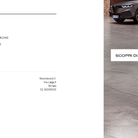
www.ma2.it
Sviluppo web e SEO
RIVISTE
SEGUICI SU
MISSION
MISSIONLINE
MISSION FLEET
MISSION MAGAZINE
MISSION FLEET
MISSIONLINE