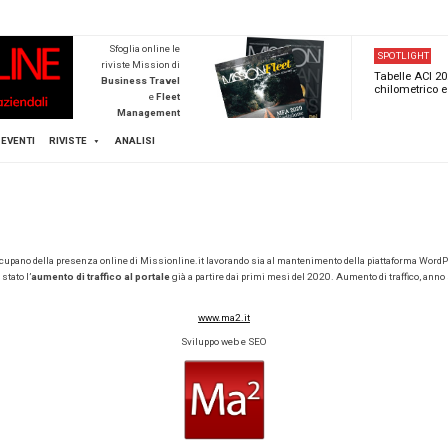
NEWSTECA
Sfoglia online l
riviste Mission d
Business Trave
e
Flee
Managemen
Scopri di pi
FLEET
MICE
EVENTI
RIVISTE
ANALISI
e
DITI
re 2019, Mattia e Marcello si occupano della presenza online di Mission
n la redazione.
Significativo
è stato l’
aumento di traffico al portale
gi
2022.