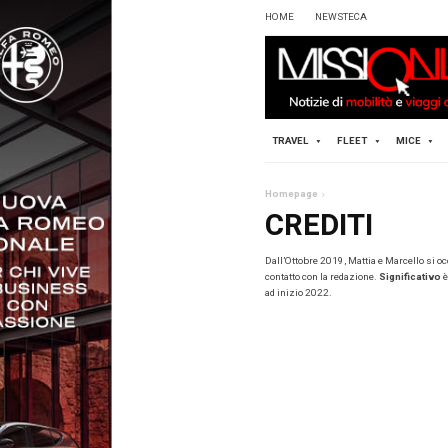
HOME
TRAVEL
Homepag
CRE
Dall’Ottob
contatto co
ad inizio 