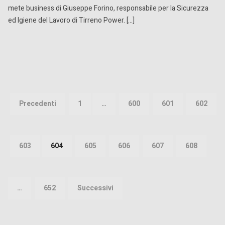
mete business di Giuseppe Forino, responsabile per la Sicurezza
ed Igiene del Lavoro di Tirreno Power. […]
Paginazione
degli
Precedenti
1
…
600
601
602
articoli
603
604
605
606
607
608
…
652
Successivi