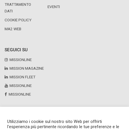
TRATTAMENTO
EVENTI
DATI
COOKIE POLICY
MA2 WEB
SEGUICI SU
MISSIONLINE
MISSION MAGAZINE
MISSION FLEET
MISSIONLINE
MISSIONLINE
Utilizziamo i cookie sul nostro sito Web per offrirti
Copyright © 2025 by Newsteca
l'esperienza più pertinente ricordando le tue preferenze e le
P.Iva 13171520151