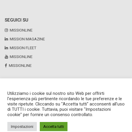
SEGUICI SU
MISSIONLINE
MISSION MAGAZINE
MISSION FLEET
MISSIONLINE
MISSIONLINE
Utilizziamo i cookie sul nostro sito Web per offrirti
Copyright © 2025 by Newsteca
l'esperienza più pertinente ricordando le tue preferenze e le
P.Iva 13171520151
visite ripetute. Cliccando su "Accetta tutti" acconsenti all'uso
Newsteca S.r.l.
di TUTTI i cookie. Tuttavia, puoi visitare "Impostazioni
Via Larga, 6
cookie" per fornire un consenso controllato.
Milano
02 36599030
Impostazioni
Accetta tutti