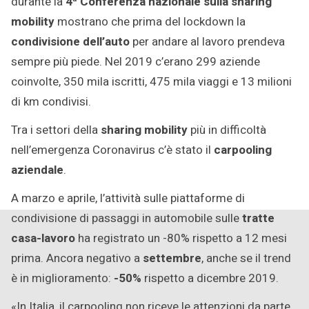
durante la
4ª Conferenza nazionale sulla sharing
mobility
mostrano che prima del lockdown la
condivisione dell’auto
per andare al lavoro prendeva
sempre più piede. Nel 2019 c’erano 299 aziende
coinvolte, 350 mila iscritti, 475 mila viaggi e 13 milioni
di km condivisi.
Tra i settori della
sharing mobility
più in difficoltà
nell’emergenza Coronavirus c’è stato il
carpooling
aziendale
.
A marzo e aprile, l’attività sulle piattaforme di
condivisione di passaggi in automobile sulle
tratte
casa-lavoro
ha registrato un -80% rispetto a 12 mesi
prima. Ancora negativo a
settembre
, anche se il trend
è in miglioramento:
-50%
rispetto a dicembre 2019.
«In Italia, il carpooling non riceve le attenzioni da parte