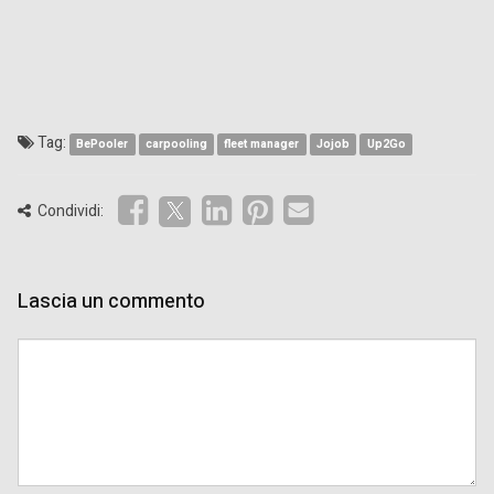
Tag:
BePooler
carpooling
fleet manager
Jojob
Up2Go
Condividi:
Lascia un commento
Comment