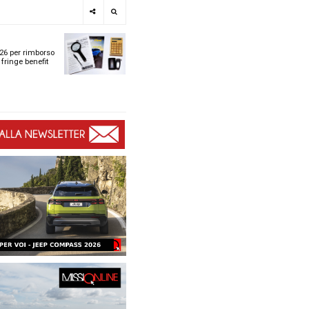
e
SPOTLIGHT
i
Tabelle ACI 2026 per r
l
chilometrico e fringe b
t
t
ù