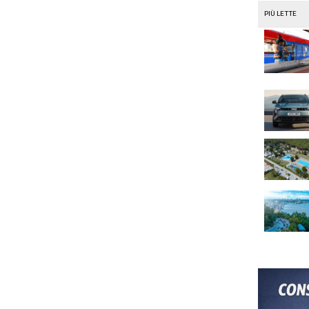
l mio nome, email e sito web in questo browser per la prossima 