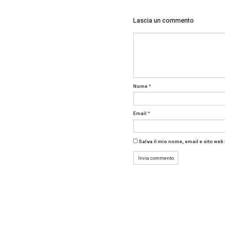
Di quei 
l’ammass
sovralim
Il monta
integra
distinti
ibridi gr
dell’Imp
Tag:
Su
Condivid
Lascia 