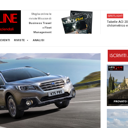
NEWSTECA
Sfoglia online l
riviste Mission d
Business Trave
e
Flee
Managemen
Scopri di pi
FLEET
MICE
EVENTI
RIVISTE
ANALISI