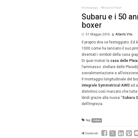
Homepag
Suba
box
31 Mag
Il propri
1000 com
diventat