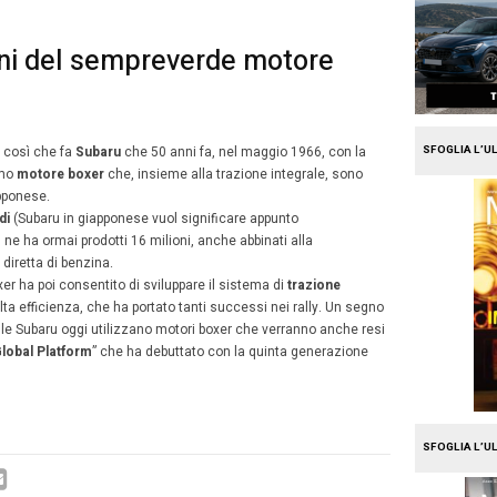
e
Mission Fleet
ru e i 50 anni del semprev
er
30
gio 2016
Alberto Vita
Maggio
o dna va festeggiato. Ed è così che fa
Subaru
che 50 anni
2016
e ha lanciato il suo primo
motore boxer
che, insieme al
i i simboli della casa giapponese.