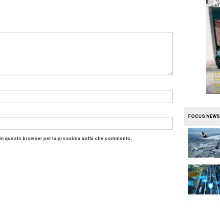
motori la
casa delle Pleiadi
(Subaru in giapponese vuol sig
o stellare delle Pleiadi) ne ha ormai prodotti 16 milioni,
entazione e all’iniezione diretta di benzina.
ggio longitudinale del boxer ha poi consentito di sviluppar
le Symmetrical AWD
ad alta efficienza, che ha portato tan
vo così marcato che tutte le Subaru oggi utilizzano motor
azie alla nuova “
Subaru Global Platform
” che ha debutta
reza.
baru
i:
un commento