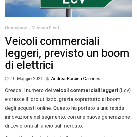
Homepage
Mission Fleet
Veicoli commerciali
leggeri, previsto un boom
di elettrici
12
10 Maggio 2021
Andrea Barbieri Carones
Aprile
Cresce il numero dei
veicoli commerciali leggeri
(Lcv)
2022
e cresce il loro utilizzo, grazie soprattutto al boom
degli acquisti online. Questo ha portato a una rapida
innovazione nel segmento, con una nuova generazione
di Lcv pronti al lancio sul mercato.