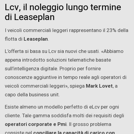
Lcv, il noleggio lungo termine
di Leaseplan
I veicoli commerciali leggeri rappresentano il 23% della
flotta
di
Leaseplan
.
L’offerta
si basa su Lcv sia
nuovi che usati
. «Abbiamo
appena introdotto
soluzioni telematiche basate
sull’intelligenza digitale. Proprio per
fornire
conoscenze aggiuntive in tempo reale agli operatori di
veicoli commerciali leggeri», spiega
Mark Lovet
, a
capo della business unit.
Esiste almeno un modello perfetto di
eLcv per ogni
cliente. Tale
gamma
soddisfa molti dei requisiti degli
operatori corporate e
Pmi
. Il grosso problema
consiste nel
conciliare la capacità di
carico con