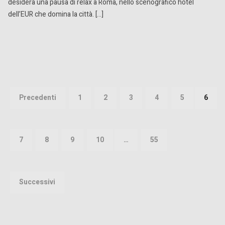
desidera una pausa di relax a Roma, nello scenografico hotel
dell’EUR che domina la città. […]
Paginazione
degli
Precedenti
1
2
3
4
5
6
articoli
7
8
9
10
…
55
Successivi