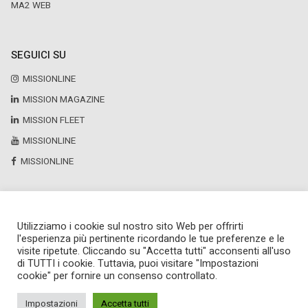
MA2 WEB
SEGUICI SU
MISSIONLINE
MISSION MAGAZINE
MISSION FLEET
MISSIONLINE
MISSIONLINE
Utilizziamo i cookie sul nostro sito Web per offrirti
Copyright © 2025 by Newsteca
l'esperienza più pertinente ricordando le tue preferenze e le
P.Iva 13171520151
visite ripetute. Cliccando su "Accetta tutti" acconsenti all'uso
Newsteca S.r.l.
di TUTTI i cookie. Tuttavia, puoi visitare "Impostazioni
Via Larga, 6
cookie" per fornire un consenso controllato.
Milano
02 36599030
Impostazioni
Accetta tutti