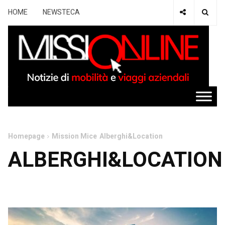
HOME
NEWSTECA
Homepage
Mission Mice
Alberghi&Location
ALBERGHI&LOCATION