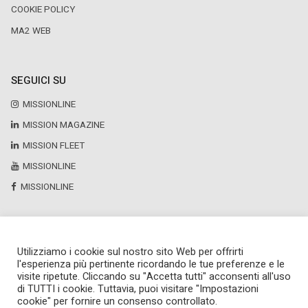
COOKIE POLICY
MA2 WEB
SEGUICI SU
MISSIONLINE
MISSION MAGAZINE
MISSION FLEET
MISSIONLINE
MISSIONLINE
Utilizziamo i cookie sul nostro sito Web per offrirti
Copyright © 2025 by Newsteca
l'esperienza più pertinente ricordando le tue preferenze e le
P.Iva 13171520151
visite ripetute. Cliccando su "Accetta tutti" acconsenti all'uso
Newsteca S.r.l.
di TUTTI i cookie. Tuttavia, puoi visitare "Impostazioni
Via Larga, 6
cookie" per fornire un consenso controllato.
Milano