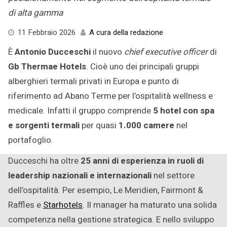
di alta gamma
11
11 Febbraio 2026
A cura della redazione
Febbraio
È
Antonio Ducceschi
il nuovo
chief executive officer
di
2026
Gb Thermae Hotels
. Cioè uno dei principali gruppi
alberghieri termali privati in Europa e punto di
riferimento ad Abano Terme per l’ospitalità wellness e
medicale. Infatti il gruppo comprende
5 hotel con spa
e sorgenti termali
per quasi
1.000 camere
nel
portafoglio.
Ducceschi ha oltre
25 anni di esperienza in ruoli di
leadership nazionali e internazionali
nel settore
dell’ospitalità. Per esempio, Le Meridien, Fairmont &
Raffles e
Starhotels
. Il manager ha maturato una solida
competenza nella gestione strategica. E nello sviluppo