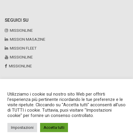
SEGUICI SU
MISSIONLINE
MISSION MAGAZINE
MISSION FLEET
MISSIONLINE
MISSIONLINE
Utilizziamo i cookie sul nostro sito Web per offrirti
Copyright © 2025 by Newsteca
l'esperienza più pertinente ricordando le tue preferenze e le
P.Iva 13171520151
visite ripetute. Cliccando su "Accetta tutti" acconsenti all'uso
Newsteca S.r.l.
di TUTTI i cookie. Tuttavia, puoi visitare "Impostazioni
Via Larga, 6
cookie" per fornire un consenso controllato.
Milano
02 36599030
Impostazioni
Accetta tutti