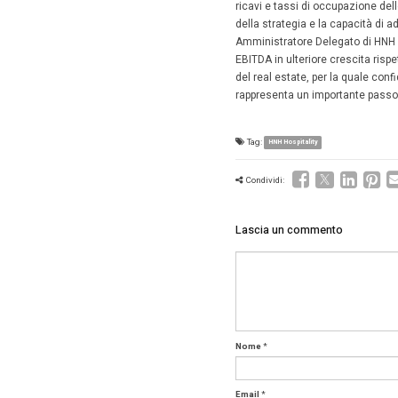
7 Giug
HNH Hospi
stelle, h
Il tasso
Nel prim
Risultato
decisamen
preceden
HNH Hosp
gestioni 
“Siamo so
ricavi e
della st