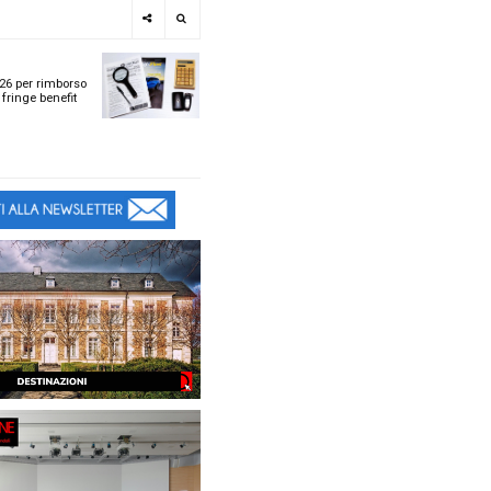
e
SPOTLIGHT
i
Tabelle ACI 2026 per r
l
chilometrico e fringe b
t
t
ù