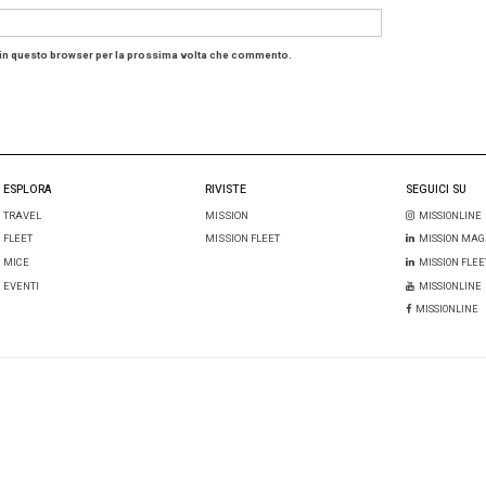
ratore Delegato di HNH Hospitality – Le previsioni sono m
n ulteriore crescita rispetto all’anno record 2023. La nost
 estate, per la quale confidiamo di poter annunciare pres
nta un importante passo avanti nella nostra strategia di d
 Hospitality
i:
un commento