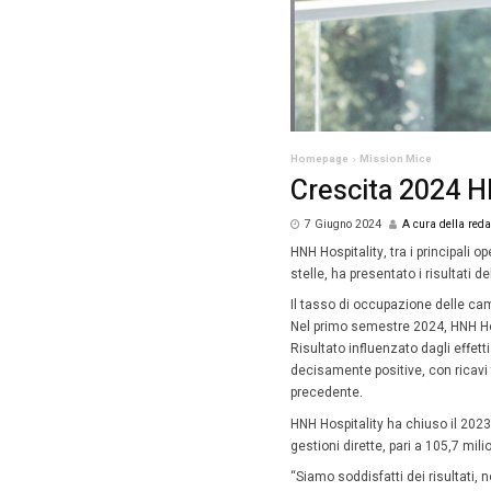
Homepag
Cres