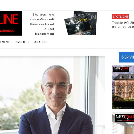
NEWSTECA
Sfoglia online l
riviste Mission d
Business Trave
e
Flee
Managemen
Scopri di pi
FLEET
MICE
EVENTI
RIVISTE
ANALISI