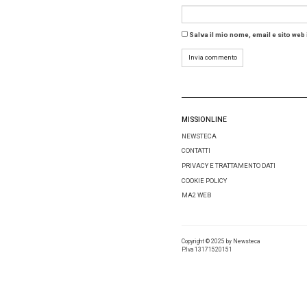
Amminist
EBITDA i
del real
rapprese
Tag:
HNH
Condivid
Lascia 
Comment