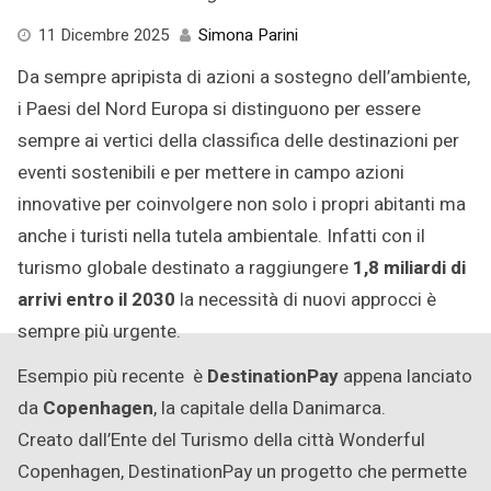
11
11 Dicembre 2025
Simona Parini
Dicembre
Da sempre apripista di azioni a sostegno dell’ambiente,
2025
i Paesi del Nord Europa si distinguono per essere
sempre ai vertici della classifica delle destinazioni per
eventi sostenibili e per mettere in campo azioni
innovative per coinvolgere non solo i propri abitanti ma
anche i turisti nella tutela ambientale. Infatti con il
turismo globale destinato a raggiungere
1,8 miliardi di
arrivi entro il 2030
la necessità di nuovi approcci è
sempre più urgente.
Esempio più recente è
DestinationPay
appena lanciato
da
Copenhagen
, la capitale della Danimarca.
Creato
da
ll’Ente
del
Turismo
della
città
Wonderful
Copenhagen
,
DestinationPay
un progetto che permette