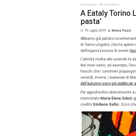
Homepag
A Ea
past
19 Lug
Abbiamo 
di Torino
dell’orga