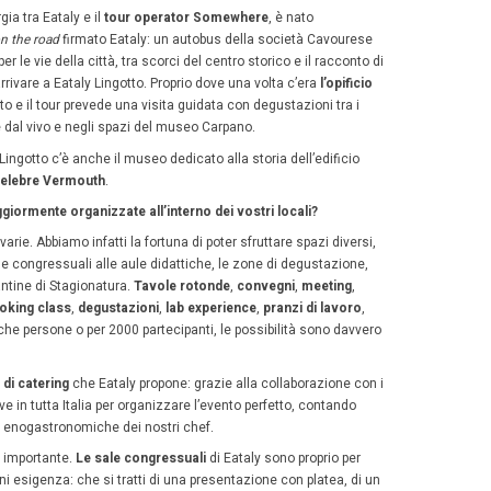
 eventi aziendali vengono organizzati ogni anno?
0.
aziende si rivolgono a voi?
de nostre clienti sono molto diverse tra loro. Molte sono 
rand
internazionali, di aziende soprattutto dall’
America
, 
o sempre l’esperienza italiana: per questo per loro pensia
oni guidate dei vini del territorio, alle
Lab Experience
de
one della pizza o persino alla mozzarella. A Eataly Torino,
ne dal vivo di mozzarella
: ogni giorno il casaro prepara 
estasiati dal suo lavoro.
così pensato di proporre di andare dall’altra parte del b
o”
. I partecipanti di questa esperienza lavorano la cagliat
a loro mozzarella, che poi potranno assaggiare ancora c
ell’italianità che rimarrà indelebile.