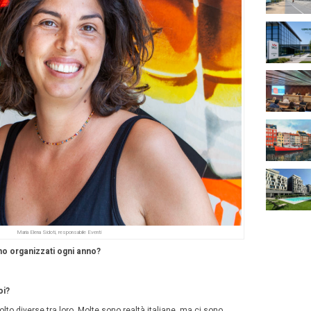
à rivolta alle aziende fa da compendio a
un’agenda fitta di 
 estivi, ad esempio, l’enoteca è dedicata ai
vini d’aMare
che i cantinieri propongono con approfondimenti culturali s
invece, i
bartender
di Martini preparano cocktail di degu
unno sono già pubblicati qui
.
ofondire ulteriormente sugli argomenti di pertinenza Mice,
tato
Maria Elena Sidoti
,
responsabile Eventi
di Eataly Torin
miliano Gallo
). Ecco che cosa ci ha raccontato.