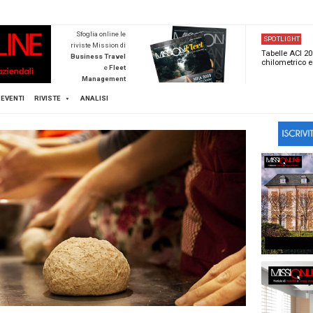
NEWSTECA
Sfoglia online l
riviste Mission d
Business Trave
e
Flee
Managemen
Scopri di pi
FLEET
MICE
EVENTI
RIVISTE
ANALISI