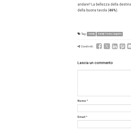
La locat
questo m
team bui
sono uti
d’effetto
L’
enotec
italiani;
una cena 