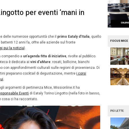
e
Mission Mice
taly Torino Lingotto per even
a’
19
lio 2019
Serena Piazzi
Luglio
già parlato recentemente delle numerose opportunità ch
2019
 Lingotto, che ha aperto i battenti 12 anni fa, offre alle a
nizzazione di eventi (
leggi qui la notizia
).