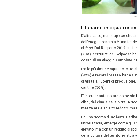
Carpan
reparti, 
Infatti, 
che lo os
– Quali 
Le propos
in base 
l’area d
present
cene di 
infinite.
Senza di
migliori 
sulle or