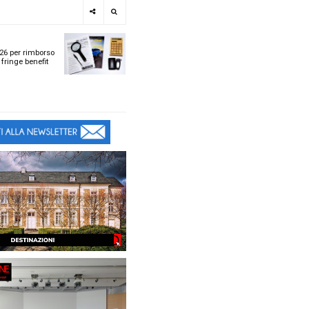
e
SPOTLIGHT
i
Tabelle ACI 2026 per r
l
chilometrico e fringe b
t
t
ù