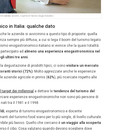
o
oggi c’è il nostro mercato e il tour prevede una visita gu
ai laboratori di produzione dal vivo e negli spazi del mus
all’interno di Eataly Torino Lingotto c’è anche il museo dedi
pita: la ex
fabbrica del celebre Vermouth
.
le tipologie di eventi maggiormente organizzate all’inter
te di Eataly sono molto varie. Abbiamo infatti la fortuna d
al punto vendita: dalle sale congressuali alle aule didatt
el Mercato e persino le Cantine di Stagionatura.
Tavole ro
azioni
,
team building
,
cooking class
,
degustazioni
,
lab 
gala
e molto altro: per poche persone o per 2000 partecipa
menticare poi il
servizio di catering
che Eataly propone: g
allestitori, lo staff si muove in tutta Italia per organizzar
iginali e svariate proposte enogastronomiche dei nostri ch