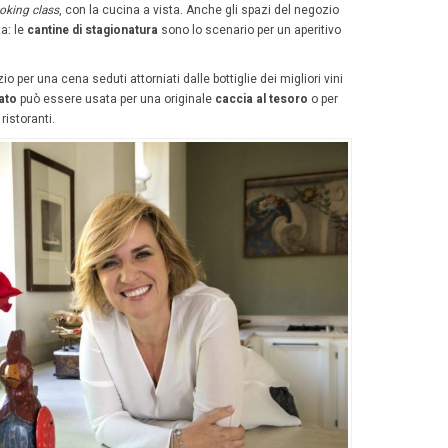
mo anche con realtà del
 quali enti del turismo, tour
, agenzie di viaggi, hotel:
con
iamo una stretta collaborazione
e sul territorio. Per esempio
orso anno il punto informazioni
y Lingotto è diventato anche
 informazione turistica, con la
azione di
Turismo Torino e
ia
, il Convention & Visitors Bureau della città di Torino. S
tà e in vendita le tessere
Torino+Piemonte card
.
Torino, grazie alla sinergia tra Eataly e il
tour operato
Food Tour
, il primo
tour on the road
firmato Eataly: un au
n suggestivo percorso per le vie della città, tra scorci de
legati a Torino, fino ad arrivare a Eataly Lingotto. Propri