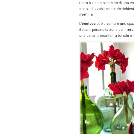
Lavoria
turismo,
operator
loro abb
che nasc
dallo sc
di Eatal
punto di
collabor
Provinc
della cit
Sempre a 
l’
Eataly 
propone u
aneddoti 