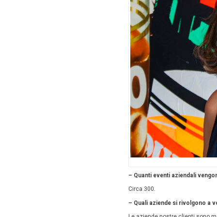
L’attivit
Nei mesi
freschi 
venerdì, 
dell’aut
Per appr
intervis
credits
E