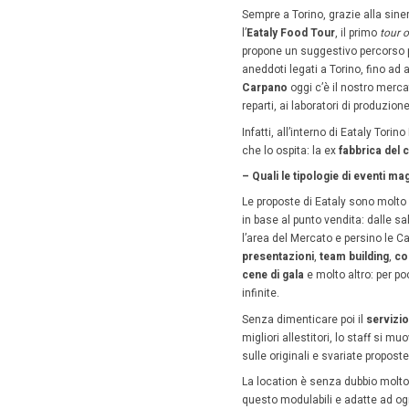
– Quanti
Circa 30
– Quali 
Le azien
anche
b
ricercan
degustazi
preparazi
produzio
clienti, 
Abbiamo 
un giorn
creano l
ricordo d