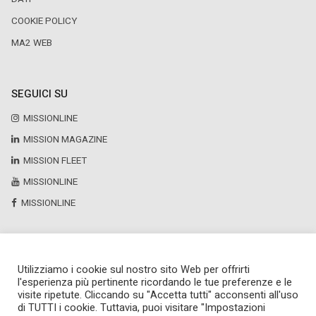
COOKIE POLICY
MA2 WEB
SEGUICI SU
MISSIONLINE
MISSION MAGAZINE
MISSION FLEET
MISSIONLINE
MISSIONLINE
Utilizziamo i cookie sul nostro sito Web per offrirti
Copyright © 2025 by Newsteca
l'esperienza più pertinente ricordando le tue preferenze e le
P.Iva 13171520151
visite ripetute. Cliccando su "Accetta tutti" acconsenti all'uso
Newsteca S.r.l.
di TUTTI i cookie. Tuttavia, puoi visitare "Impostazioni
Via Larga, 6