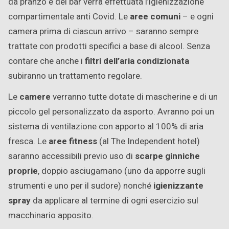
da pranzo e dei bar verrà effettuata l’igienizzazione
compartimentale anti Covid. Le
aree comuni
– e ogni
camera prima di ciascun arrivo – saranno sempre
trattate con prodotti specifici a base di alcool. Senza
contare che anche i
filtri dell’aria condizionata
subiranno un trattamento regolare.
Le
camere
verranno tutte dotate di mascherine e di un
piccolo gel personalizzato da asporto. Avranno poi un
sistema di ventilazione con apporto al 100% di aria
fresca. Le
aree fitness
(al The Independent hotel)
saranno accessibili previo uso di
scarpe ginniche
proprie
, doppio asciugamano (uno da apporre sugli
strumenti e uno per il sudore) nonché
igienizzante
spray
da applicare al termine di ogni esercizio sul
macchinario apposito.