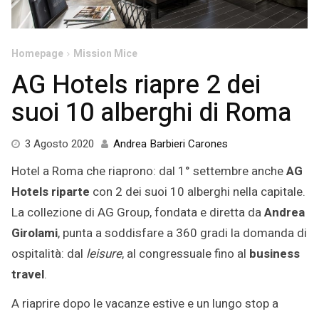
Homepage
Mission Mice
AG Hotels riapre 2 dei
suoi 10 alberghi di Roma
3
3 Agosto 2020
Andrea Barbieri Carones
Agosto
Hotel a Roma che riaprono: dal 1° settembre anche
AG
2020
Hotels riparte
con 2 dei suoi 10 alberghi nella capitale.
La collezione di AG Group, fondata e diretta da
Andrea
Girolami
, punta a soddisfare a 360 gradi la domanda di
ospitalità: dal
leisure
, al congressuale fino al
business
travel
.
A riaprire dopo le vacanze estive e un lungo stop a