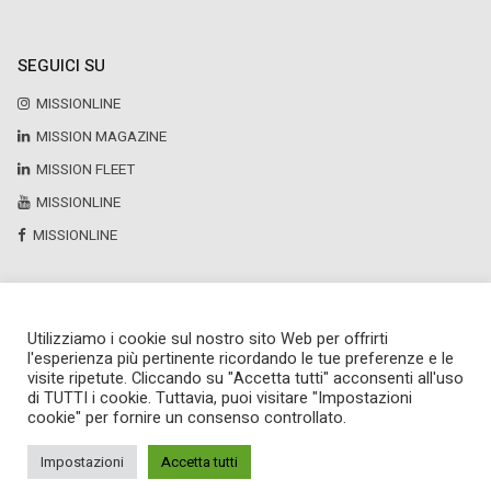
SEGUICI SU
MISSIONLINE
MISSION MAGAZINE
MISSION FLEET
MISSIONLINE
MISSIONLINE
Utilizziamo i cookie sul nostro sito Web per offrirti
Copyright © 2025 by Newsteca
l'esperienza più pertinente ricordando le tue preferenze e le
P.Iva 13171520151
visite ripetute. Cliccando su "Accetta tutti" acconsenti all'uso
Newsteca S.r.l.
di TUTTI i cookie. Tuttavia, puoi visitare "Impostazioni
Via Larga, 6
cookie" per fornire un consenso controllato.
Milano
02 36599030
Impostazioni
Accetta tutti