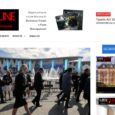
NEWSTECA
Sfoglia online l
riviste Mission d
Business Trave
e
Flee
Managemen
Scopri di pi
FLEET
MICE
EVENTI
RIVISTE
ANALISI