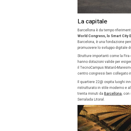
Tra 
Una dell
passa da
nella cuc
Sono quat
una vast
Pirenei, 
come l’A