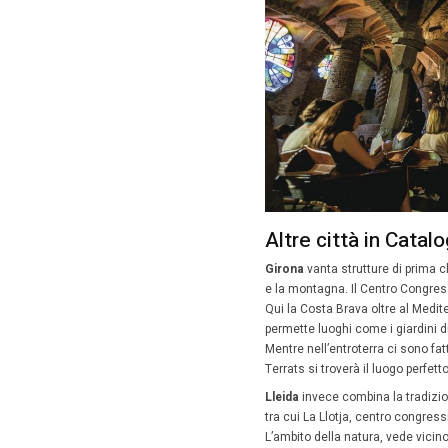
Dalla reg
eventi n
congiunt
dall’altro
Per quan
acque di
sociale 
tempio d