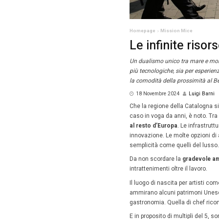
Homepag
Le i
Un dualis
più tecno
la comod