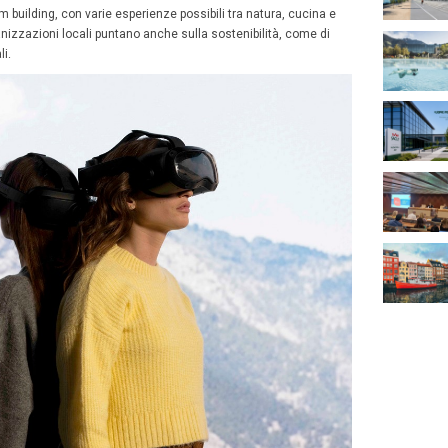
embre 2024
Luigi Barni
egione della Catalogna sia
un’ottima destinazione per vi
voga da anni, è noto. Tra i pregi ci sono la posizione, st
 d’Europa
. Le infrastrutture, moderne e ben attrezzate pe
one. Le molte opzioni di alloggio, di
ampio livello nel bu
tà come quelli del lusso.
cordare la
gradevole ambientazione, per clima e cultur
imenti oltre il lavoro.
di nascita per artisti come Gaudí o Dalí, il cui genio las
 alcuni patrimoni Unesco presenti, vede delle eredità i
mia. Quella di chef riconosciuti con oltre
50 stelle Miche
osito di multipli del 5, sono
oltre 500 i km di costa del 
ti della Catalogna, il team building, con varie esperienze 
viamente strutture e organizzazioni locali puntano anche 