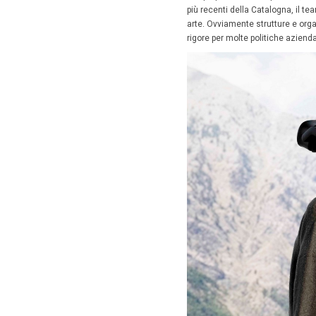
18 Nov
Che la r
caso in 
al resto
innovazi
semplici
Da non s
intratten
Il luogo 
ammirano
gastrono
E in prop
più recen
arte. Ov