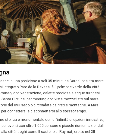
ione vulcanica della Garrotxa alla Val d’Aran, ci sono molt
ella natura. Progetti come Olot-Girona-Lloret, tre destina
a per eventi in Catalogna, mostrano paesaggi diversi a so
.
to riguarda il mare le attività sono molte: team building 
 Barcellona (non a caso
sede della 37^ America’s Cup
),
legata all’ambiente in Costa Daurada, kayak sulla Costa 
i Biodiversità mediterranea, l’Acquario di Barcellona.