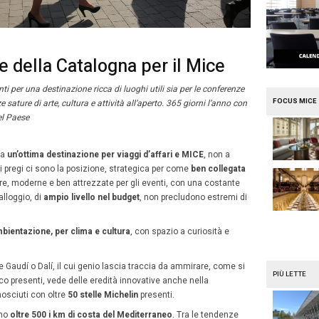
e
Mission Mice
nfinite risorse della Catalogn
mo unico tra mare e monti per una destinazione ricca di luo
logiche, sia per esperienze sature di arte, cultura e attività
ità della prossimità al Bel Paese