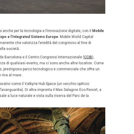
mare e montagna
e ricchezze della Catalogna è il
contrasto naturale
: via
l Mar Mediterraneo ai Pirenei più puri, con elementi dista
ina dei piatti catalani, spesso definiti unici.
tro le principali città catalane:
Barcellona, Girona, Llei
a gamma di spazi e attività che vanno dal tradizionale al
al confine con la Francia, vantano vette oltre i 3.000 metr
igüestortes e l’Estany de Sant Maurici.