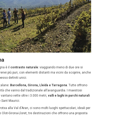
 fifty, Catalogna per il MICE
sul duplice valore della
Catalogna
è stata recentemente t
a campagna, con il claim “
Catalonia, the perfect balan
. Le due gemelle della campagna Fifty fifty esprimono il 
ione MICE: una incarna l’essenza del business, mentre l’
e piccole attività, oltre il lavoro o border line.
ue si instaura un vivace dialogo, uscendo dal puro ambito 
tinazione si possono apprezzare il clima, il paesaggio dive