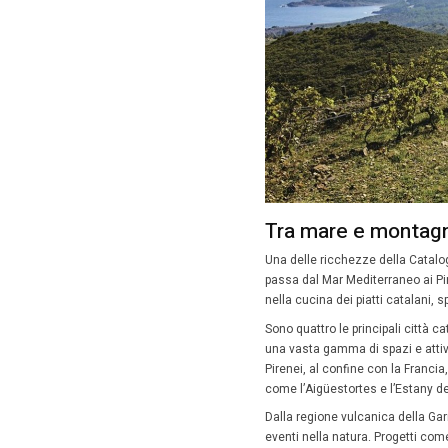
Fifty
L’enfasi 
simpatic
events
”
destinaz
libero e l
Tra le d
ricca des