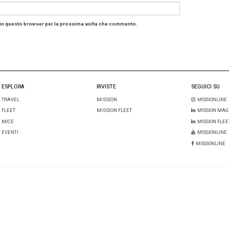
taggi per gli organizzatori di event
organizzatori di eventi aziendali, questa evoluzione signif
o e più autorevole nel dialogo con Bruxelles. Significa 
esto regolatorio, un supporto più forte nella difesa di con
imento crescente del valore economico e culturale gener
mento in cui le aziende chiedono format sempre più misura
la nascita di un’alleanza così strutturata contribuisce a 
opeo e a consolidare la sua capacità di competere su sc
a
i: