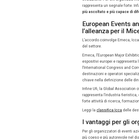
Nasc
Indu
Emeca, I
and Exhib
8 Magg
Fare sis
Icca e U
Industry
La decis
instabil
evoluzio
rappresen
più asco