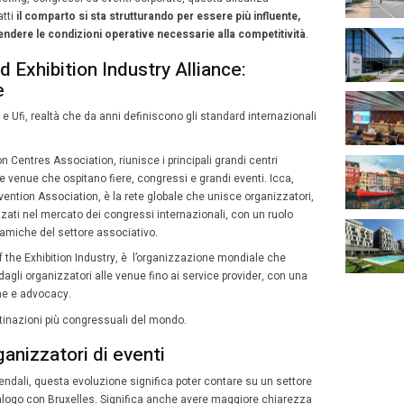
e l’European Events and Exh
stry Alliance, la voce del M
cca e Ufi hanno dato vita a un’unica piattaforma di advocac
ition Industry Alliance-Eeeia.
io 2026
Simona Parini
tema per avere maggiore forza. È questo l’obiettivo alla 
fi che ha dato vita a un’unica piattaforma di
advocacy
: l’
Eu
 Alliance-Eeeia
.
ione arriva in un momento in cui il settore Mice europeo
ità geopolitiche, oscillazioni del commercio globale e un
ne. Per chi organizza meeting, congressi ed eventi corp
ta un segnale forte. Infatti
il comparto si sta strutturan
ltato e più capace di difendere le condizioni operative 