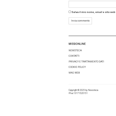
I van
Per gli 
più coes
sul cont
riconosc
In un mo
impatto, 
Mice eur
Tag:
Icc
Condivid