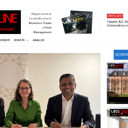
NEWSTECA
Sfoglia online l
riviste Mission d
Business Trave
e
Flee
Managemen
Scopri di pi
FLEET
MICE
EVENTI
RIVISTE
ANALISI