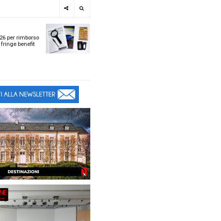
e
SPOTLIGHT
i
Tabelle ACI 2026 per r
l
chilometrico e fringe b
t
t
ù