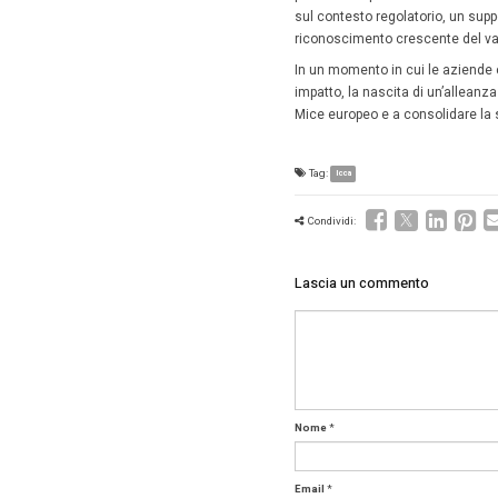
Europ
l’all
L’accord
del setto
Emeca, l
espositi
l’Intern
destinaz
chiave n
Infine U
rappresen
forte att
Leggi la