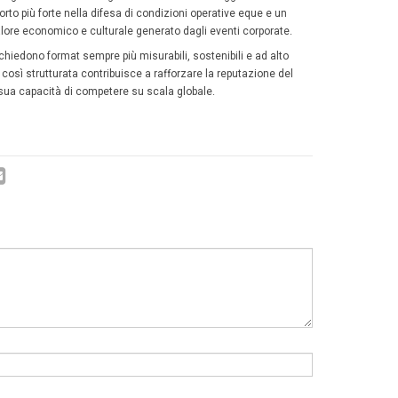
ean Events and Exhibition Industr
eanza per il Mice
o coinvolge Emeca, Icca e Ufi, realtà che da anni definis
re.
’European Major Exhibition Centres Association, riunisce i 
vi europei e rappresenta le venue che ospitano fiere, cong
ational Congress and Convention Association, è la rete gl
ioni e operatori specializzati nel mercato dei congressi i
ella definizione delle dinamiche del settore associativo.
fi, la Global Association of the Exhibition Industry, è l’o
ta l’industria fieristica, dagli organizzatori alle venue fi
ività di ricerca, formazione e advocacy.
classifica Icca
delle destinazioni più congressuali del m