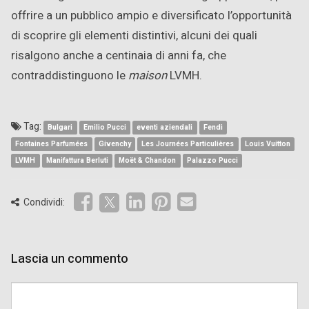
offrire a un pubblico ampio e diversificato l’opportunità
di scoprire gli elementi distintivi, alcuni dei quali
risalgono anche a centinaia di anni fa, che
contraddistinguono le
maison
LVMH.
Tag:
Bulgari
Emilio Pucci
eventi aziendali
Fendi
Fontaines Parfumées
Givenchy
Les Journées Particulières
Louis Vuitton
LVMH
Manifattura Berluti
Moët & Chandon
Palazzo Pucci
Condividi:
Lascia un commento
Comment