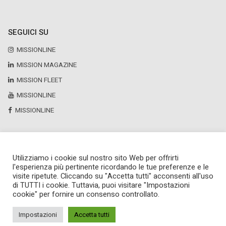
SEGUICI SU
MISSIONLINE
MISSION MAGAZINE
MISSION FLEET
MISSIONLINE
MISSIONLINE
Utilizziamo i cookie sul nostro sito Web per offrirti
Copyright © 2025 by Newsteca
l'esperienza più pertinente ricordando le tue preferenze e le
P.Iva 13171520151
visite ripetute. Cliccando su "Accetta tutti" acconsenti all'uso
Newsteca S.r.l.
di TUTTI i cookie. Tuttavia, puoi visitare "Impostazioni
Via Larga, 6
cookie" per fornire un consenso controllato.
Milano
02 36599030
Impostazioni
Accetta tutti