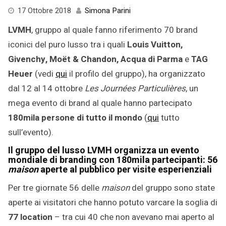
17
17 Ottobre 2018
Simona Parini
Ottobre
LVMH
, gruppo al quale fanno riferimento 70 brand
2018
iconici del puro lusso tra i quali
Louis Vuitton,
Givenchy, Moët & Chandon, Acqua di Parma
e
TAG
Heuer
(vedi
qui
il profilo del gruppo), ha organizzato
dal 12 al 14 ottobre
Les Journées Particulières
, un
mega evento di brand al quale hanno partecipato
180mila persone di tutto il mondo
(
qui
tutto
sull’evento).
Il gruppo del lusso LVMH organizza un evento
mondiale di branding con 180mila partecipanti: 56
maison
aperte al pubblico per visite esperienziali
Per tre giornate 56 delle
maison
del gruppo sono state
aperte ai visitatori che hanno potuto varcare la soglia di
77 location
– tra cui 40 che non avevano mai aperto al