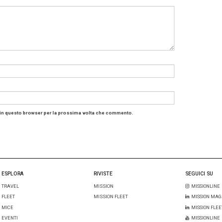
o della città, la struttura offre oltre 22mila metri quadrati
adrati per riunioni, una
sala congressi da 10mila person
 596 posti e una ulteriore sala da 1.800 persone.
sa, l’isola a target bleisure
i dal taglio
bleisure
l’indirizzo giusto è il
Resorts World S
ssere una delle più moderne strutture per gli eventi in As
 espositiva di 6mila metri quadrati.
e convention, qui possono essere organizzati al
S.E.A.
el mondo. Così come al
Maritime
Experiential Museum
,
. Infine, agli
Universal Studios
Singapore
, il primo e
uni
gione.
ngapore