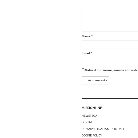
nel centr
metri qu
teatro
da
Sento
Per event
Oltre a e
e un’area
Meeting 
grandi d
marittimo
nella re
Tag:
si