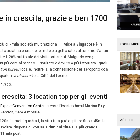
e
Mission Mice
 a Singapore in crescita, gr
tion
12
obre 2018
Simona Parini
Gennaio
ltre 150 associazioni e più di 7mila società multinazional
2022
escita. Infatti, la città-stato asiatica è una delle mete pi