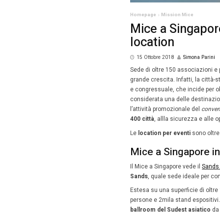
Homepag
Mice
loca
15 Ott
Sede di o
grande cr