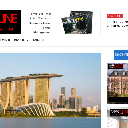
NEWSTECA
Sfoglia online l
riviste Mission d
Business Trave
e
Flee
Managemen
Scopri di pi
FLEET
MICE
EVENTI
RIVISTE
ANALISI