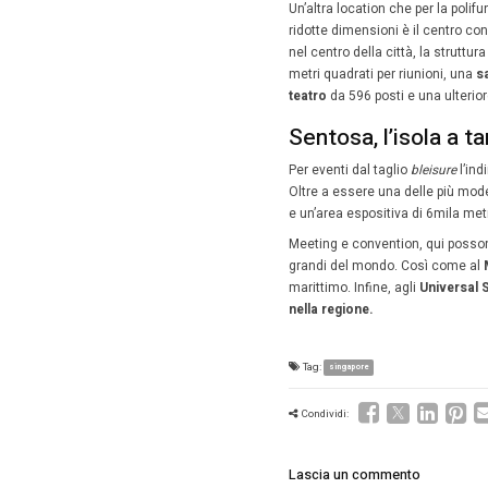
e congre
considera
l’attivi
400 citt
Le
locati
Mice 
Il Mice 
Sands
, 
Estesa s
persone 
ballroom
Un’altra 
ridotte 