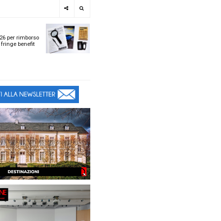
e
SPOTLIGHT
i
Tabelle ACI 2026 per r
l
chilometrico e fringe b
t
t
ù