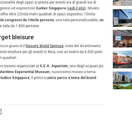
ssuale, che incide per oltre il 20% sul totale dei visitato
ta una delle destinazioni più care al mondo. Il risultato è 
tà promozionale del
convention bureau
locale. Inoltre, alla
à
, allla sicurezza e alle opportunità
bleisure
della Città del
on per eventi
sono oltre
1.700.
a Singapore in crescita: 3 location
a Singapore vede il
Sands Expo e Convention Center
, pres
quale sede ideale per convention, fiere e mostre.
u una superficie di oltre 120mila metri quadrati, la strutt
e 2mila stand espositivi. Inoltre, dispone di
250 sale riun
 del Sudest asiatico
da 11mila posti.
location che per la polifunzionalità degli spazi si presta pe
dimensioni è il centro congressi ed esposizioni
Suntec S