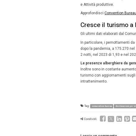
Il p
Il protoc
collabo
sull’anal
spazi pe
congress
Infatti l’
i
attirare 
al portfo
I sogget
Conventi
Comune d
E inoltr