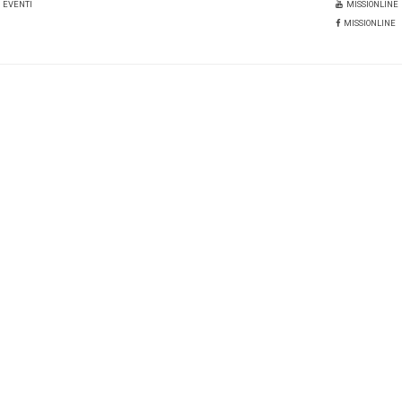
sono in costante aumento anche i
follower
sui canali soci
on aggiornamenti sugli eventi città, le opportunità cultur
nimento.
vention bureau
destinazioni per eventi
Monza
i:
un commento