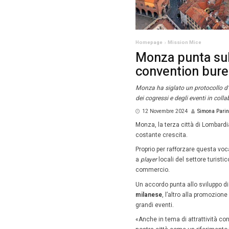
Homepag
Monz
con
Monza ha 