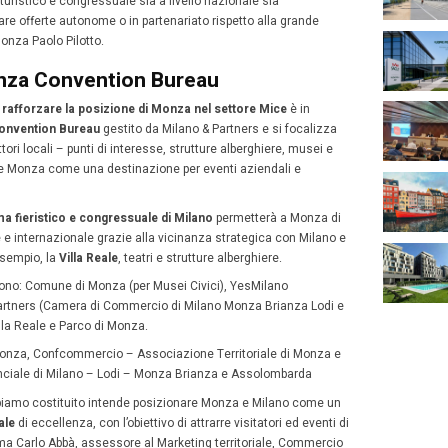
essi e degli eventi in collaborazione con YesMilano Conve
11
embre 2024
Simona Parini
Novembre
 terza città di Lombardia per popolazione, registra un’attr
2024
 crescita.
per rafforzare questa vocazione la città ha appena
siglato
ocali del settore turistico e alle associazioni economich
io.
do punta allo sviluppo di un sistema di
pass turistico in
e
, l’altro alla promozione di Monza come destinazione pe
enti.
n tema di attrattività consolidiamo la nostra
alleanza co
ittà come un riferimento turistico e congressuale sia a li
ionale, in grado di elaborare offerte autonome o in partena
i», spiega il Sindaco di Monza Paolo Pilotto.