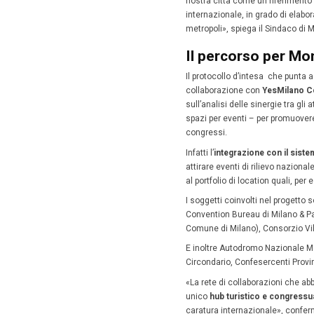
dei cogr
12 Nov
Monza, la
costante
Proprio 
a
player
l
commerc
Un accor
milanes
grandi ev
«Anche i
nostra c
internaz
metropol