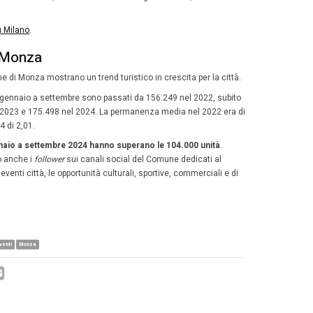
ercorso per Monza Convention Bu
ollo d’intesa che punta a
rafforzare la posizione di Mon
razione con
YesMilano Convention Bureau
gestito da Mil
isi delle sinergie tra gli attori locali – punti di interesse,
r eventi – per promuovere Monza come una destinazione 
i.
ntegrazione con il sistema fieristico e congressuale di
eventi di rilievo nazionale e internazionale grazie alla v
lio di location quali, per esempio, la
Villa Reale
, teatri e s
ti coinvolti nel progetto sono: Comune di Monza (per Muse
on Bureau di Milano & Partners (Camera di Commercio d
i Milano), Consorzio Villa Reale e Parco di Monza.
e Autodromo Nazionale Monza, Confcommercio – Associaz