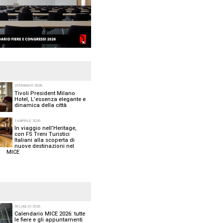
a a lanciare il
FOCUS MICE
sizione della città nel settore
25 M