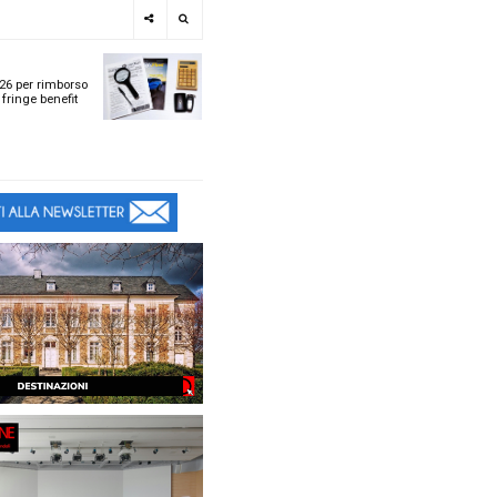
e
SPOTLIGHT
i
Tabelle ACI 2026 per r
l
chilometrico e fringe b
t
t
ù