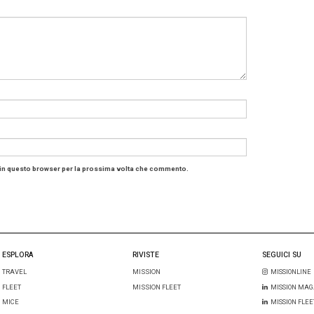
rio, Confesercenti Provinciale di Milano – Lodi – Monz
 di collaborazioni che abbiamo costituito intende posiz
b turistico e congressuale
di eccellenza, con l’obiettivo d
 internazionale», conferma Carlo Abbà, assessore al Mar
à produttive.
ndisci
Convention Bureau Milano
.
ce il turismo a Monza
i dati elaborati dal Comune di Monza mostrano un trend tur
colare, i pernottamenti da gennaio a settembre sono passa
pandemia, a 175.270 nel 2023 e 175.498 nel 2024. La pe
nel 2023 di 1,93 e nel 2024 di 2,01.
nze alberghiere da gennaio a settembre 2024 hanno su