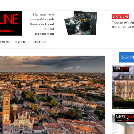
NEWSTECA
Sfoglia online l
riviste Mission d
Business Trave
e
Flee
Managemen
Scopri di pi
FLEET
MICE
EVENTI
RIVISTE
ANALISI