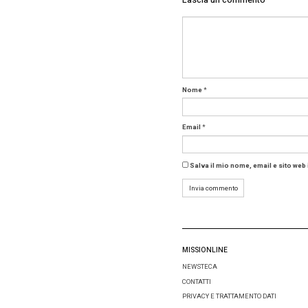
Circonda
«La rete
unico
hu
caratura
e Attivit
Approfo
Cres
Gli ultim
In parti
dopo la 
2 notti, 
Le prese