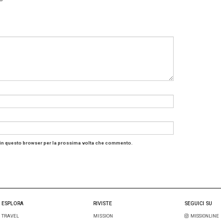
 Roma: eventi tra storia e color
ma dispone di
260 tra camere e suite
caratterizzate da 
te Ludo
ispirato alle brasserie americane i cui i sapori si
e del Sud-Italia e un centro congressi composto da
10 sa
iva di 600 delegati
(la plenaria può accogliere sino a 3
nizzatori di eventi possono contare su catering personal
.
nsione internazionale per nhow H