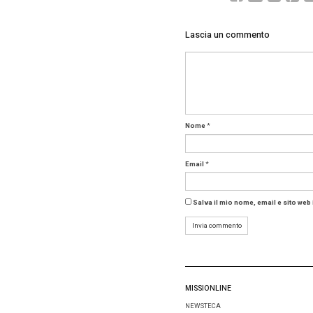
Nhow
Nhow Ro
ristoran
culinari
compless
Gli orga
logistica
Espa