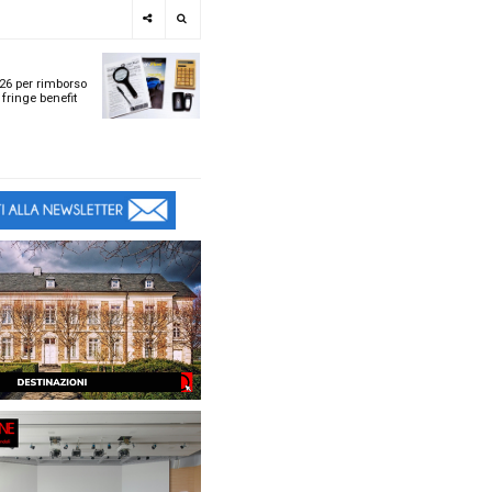
e
SPOTLIGHT
i
Tabelle ACI 2026 per r
l
chilometrico e fringe b
t
t
ù