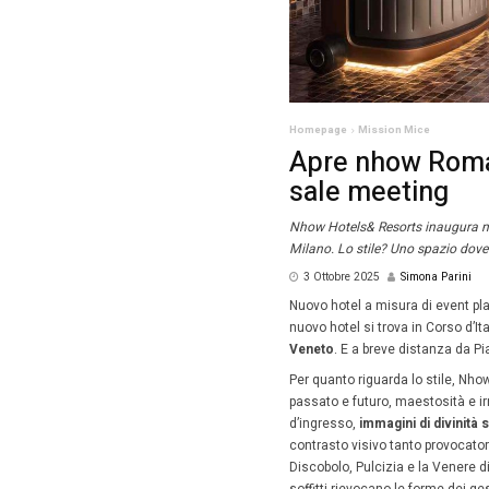
Homepag
Apre
sal