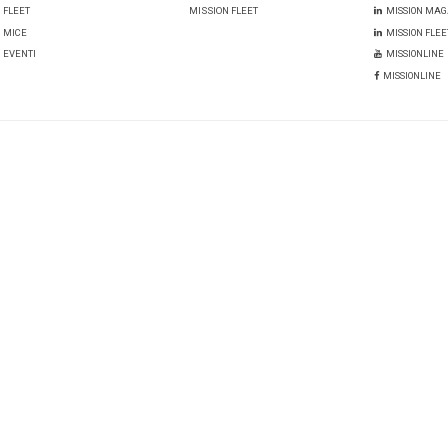
rtura del primo hotel a Milano nel 2007, nhow Hotels & Res
 a livello globale raggiungendo
10 proprietà in tutto il 
 nelle principali città come Amsterdam, Berlino, Francofor
a, Rotterdam, Londra e Lima.
a
terrazza per eventi a Milano
di nhow Milano.
erghi per eventi
Nhow
i:
un commento