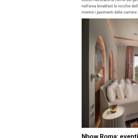
Nhow Hot
Milano. L
3 Ottob
Nuovo ho
nuovo hot
Veneto
.
Per quan
passato 
d’ingres
contrast
Discobol
soffitti
nell’are
mentre i