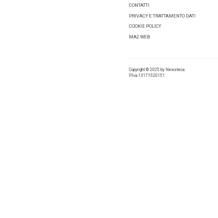
Dall’ape
presenza
presente
Marsigli
Scopri l
Tag:
alb
Condivid
Lascia 
Comment