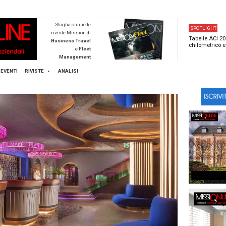
NEWSTECA
Sfoglia online l
riviste Mission d
Business Trave
e
Flee
Managemen
Scopri di pi
FLEET
MICE
EVENTI
RIVISTE
ANALISI