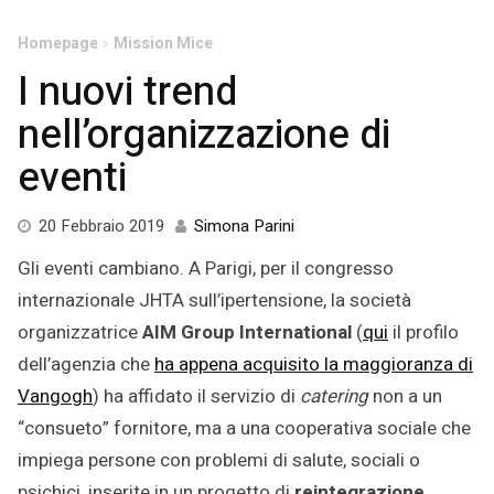
Homepage
Mission Mice
I nuovi trend
nell’organizzazione di
eventi
13
20 Febbraio 2019
Simona Parini
Ottobre
Gli eventi cambiano. A Parigi, per il congresso
2020
internazionale JHTA sull’ipertensione, la società
organizzatrice
AIM Group International
(
qui
il profilo
dell’agenzia che
ha appena acquisito la maggioranza di
Vangogh
) ha affidato il servizio di
catering
non a un
“consueto” fornitore, ma a una cooperativa sociale che
impiega persone con problemi di salute, sociali o
psichici, inserite in un progetto di
reintegrazione