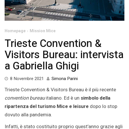
Homepage
Mission Mice
Trieste Convention &
Visitors Bureau: intervista
a Gabriella Ghigi
10
8 Novembre 2021
Simona Parini
Novembre
Trieste Convention & Visitors Bureau è il più recente
2021
convention bureau
italiano. Ed è un
simbolo della
ripartenza del turismo Mice e leisure
dopo lo stop
dovuto alla pandemia.
Infatti, è stato costituito proprio quest’anno grazie agli