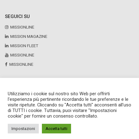
SEGUICI SU
MISSIONLINE
MISSION MAGAZINE
MISSION FLEET
MISSIONLINE
MISSIONLINE
Utilizziamo i cookie sul nostro sito Web per offrirti
Copyright © 2025 by Newsteca
l'esperienza più pertinente ricordando le tue preferenze e le
P.Iva 13171520151
visite ripetute. Cliccando su "Accetta tutti" acconsenti all'uso
Newsteca S.r.l.
di TUTTI i cookie. Tuttavia, puoi visitare "Impostazioni
Via Larga, 6
cookie" per fornire un consenso controllato.
Milano
02 36599030
Impostazioni
Accetta tutti