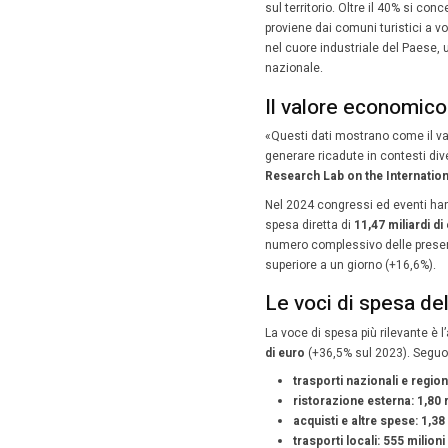
Il valore
miliardi 
10 Gen
Il
valore
dei moto
Infatti n
un
incre
elaborat
Cattolic
collabo
Secondo 
sul terri
proviene