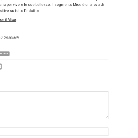
sporti nazionali e regionali:
2,61 miliardi
(22,8%)
torazione esterna: 1,80 miliardi
(15,7%)
uisti e altre spese: 1,38 miliardi
(12,1%)
sporti locali:
555 milioni
(4,8%)
 media giornaliera
per partecipante raggiunge i
243 eur
cipa a eventi su più giornate.
spesa nelle sedi registra una crescita significativa: per 
nue italiane
, il valore diretto generato è di
3,36 miliardi d
o:
ering e ristorazione interni:
1,91 miliardi
(57%)
estimenti e tecnologie:
699 milioni
(20,8%)
tto degli spazi:
575 milioni
(17,1%)
 Delegate Rate in salita