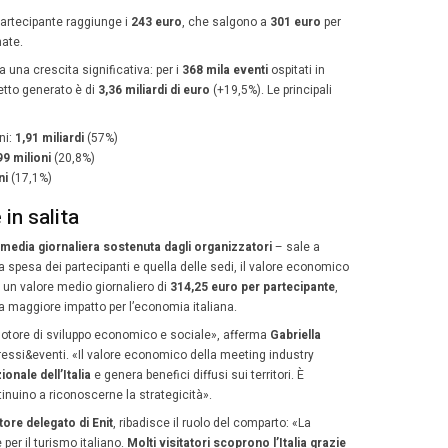
e industriale del Paese, un’area meno turistica ma strateg
e.
lore economico della meeting indus
dati mostrano come il valore economico della meeting in
 ricadute in contesti diversi», sottolinea
Roberto Nelli, d
 Lab on the International Meeting Industry di Aseri
.
 congressi ed eventi hanno richiamato
29,3 milioni di pa
retta di
11,47 miliardi di euro
, in crescita del
28,5%
. L’a
omplessivo delle presenze (+12,9%) sia, soprattutto, da
e a un giorno (+16,6%).
ci di spesa del Mice
i spesa più rilevante è l’alloggio, che rappresenta il
44,6
+36,5% sul 2023). Seguono: