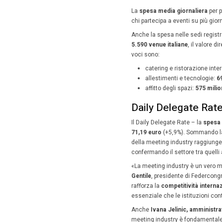
nel cuor
nazional
Il va
«Questi 
generare
Research
Nel 2024
spesa di
numero c
superior
Le vo
La voce d
di euro
(