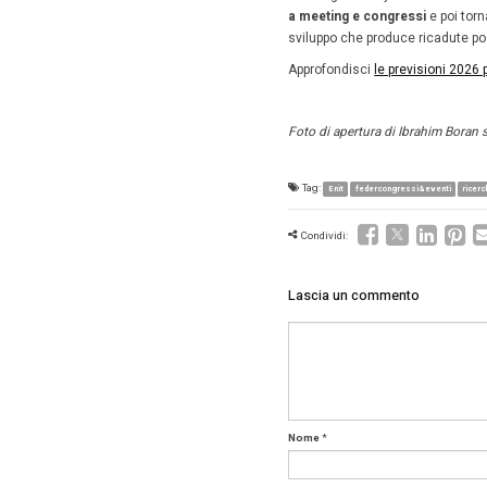
tra
ris
acq
tra
La
spesa
chi parte
Anche la 
5.590 ve
voci son
cat
all
affi
Daily