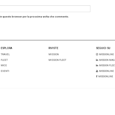
 Delegate Rate – la
spesa media giornaliera sostenuta dag
uro
(+5,9%). Sommando la spesa dei partecipanti e quella 
eting industry raggiunge un valore medio giornaliero di
3
ndo il settore tra quelli a maggiore impatto per l’economi
ing industry è un vero motore di sviluppo economico e s
 presidente di Federcongressi&eventi. «Il valore economi
 la
competitività internazionale dell’Italia
e genera benefici
le che le istituzioni continuino a riconoscerne la strateg
vana Jelinic, amministratore delegato di Enit
, ribadisce 
industry è fondamentale per il turismo italiano.
Molti vis
ng e congressi
e poi tornano per vivere le sue bellezze. I
che produce ricadute positive su tutto l’indotto».
ndisci
le previsioni 2026 per il Mice
.