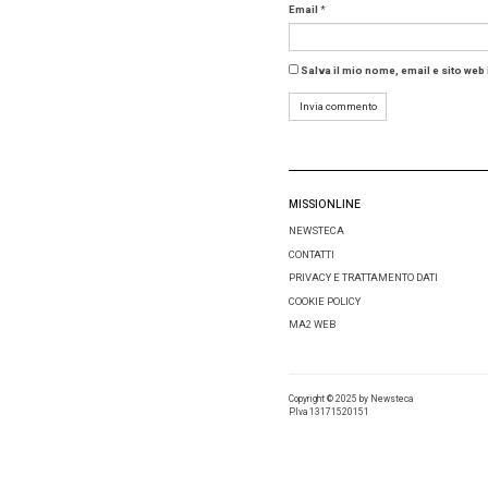
Il Daily
71,19 e
della me
conferma
«La meet
Gentile
,
rafforza
essenzia
Anche
I
meeting 
a meeti
sviluppo 
Approfo