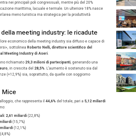
 economico della meeting industry italiana continua a raff
di euro di contributo diretto e registrando un incremento d
8
naio 2026
Michele Giordani
Gennaio
 economico della meeting industry
italiana continua a 
2026
ri più dinamici del turismo.
el 2024 il settore ha generato
14,8 miliardi di euro di co
mento del
26,3%
rispetto all’anno precedente. È quanto
a da
Aseri – Alta Scuola di Economia e Relazioni Interna
a del Sacro Cuore
aggiornando i dati della ricerca 2023 
razione con
Federcongressi&eventi
.
l’analisi, il valore economico della meeting industry si d
torio. Oltre il 40% si concentra nei principali poli congres
 dai comuni turistici a vocazione marittima, lacuale e te