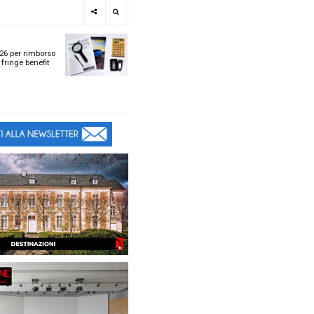
e
SPOTLIGHT
i
Tabelle ACI 2026 per r
l
chilometrico e fringe b
t
t
ù