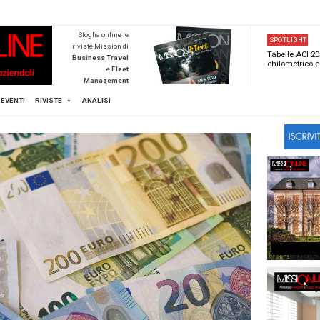
NEWSTECA
Sfoglia online l
riviste Mission d
Business Trave
e
Flee
Managemen
Scopri di pi
FLEET
MICE
EVENTI
RIVISTE
ANALISI