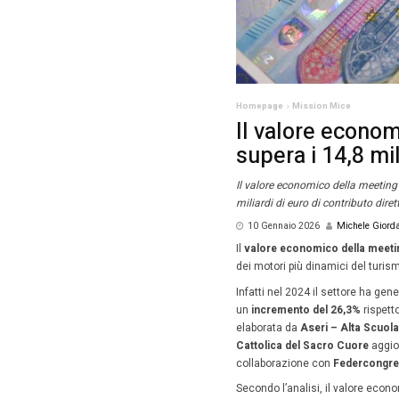
Homepag
Il v
supe