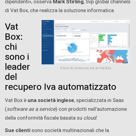
dipendenti», osserva
Mark Stirling
, Svp global channels
di Vat Box, che realizza la soluzione informatica.
Vat
Box:
chi
sono i
leader
Il tool di rimborso Iva di Vat Box
del
recupero Iva automatizzato
Vat Box è
una società inglese
, specializzata in Saas
(
software as a service
) con prodotti nell’automazione
della conformità fiscale basata su
cloud
.
Sue clienti
sono società multinazionali che la