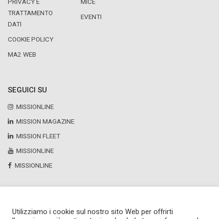
PRIVACY E
MICE
TRATTAMENTO
EVENTI
DATI
COOKIE POLICY
MA2 WEB
SEGUICI SU
MISSIONLINE
MISSION MAGAZINE
MISSION FLEET
MISSIONLINE
MISSIONLINE
Utilizziamo i cookie sul nostro sito Web per offrirti
Copyright © 2025 by Newsteca