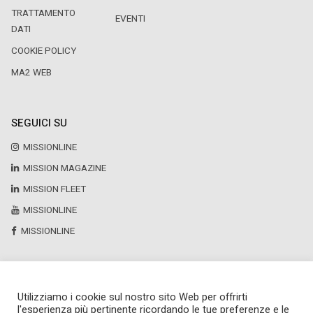
TRATTAMENTO
EVENTI
DATI
COOKIE POLICY
MA2 WEB
SEGUICI SU
MISSIONLINE
MISSION MAGAZINE
MISSION FLEET
MISSIONLINE
MISSIONLINE
Utilizziamo i cookie sul nostro sito Web per offrirti
Copyright © 2025 by Newsteca
l'esperienza più pertinente ricordando le tue preferenze e le
P.Iva 13171520151