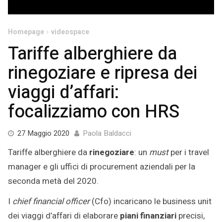
Homepage
videospace
Tariffe alberghiere da
rinegoziare e ripresa dei
viaggi d’affari:
focalizziamo con HRS
27
27 Maggio 2020
Paola Baldacci
Maggio
Tariffe alberghiere da
rinegoziare
: un
must
per i travel
2020
manager e gli uffici di procurement aziendali per la
seconda metà del 2020.
I
chief financial officer
(Cfo) incaricano le business unit
dei viaggi d’affari di elaborare
piani finanziari
precisi,