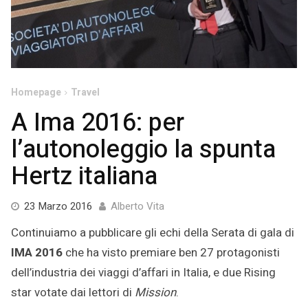
Homepage
Travel
A Ima 2016: per
l’autonoleggio la spunta
Hertz italiana
9
23 Marzo 2016
Alberto Vita
Marzo
Continuiamo a pubblicare gli echi della Serata di gala di
2022
IMA 2016
che ha visto premiare ben 27 protagonisti
dell’industria dei viaggi d’affari in Italia, e due Rising
star votate dai lettori di
Mission
.