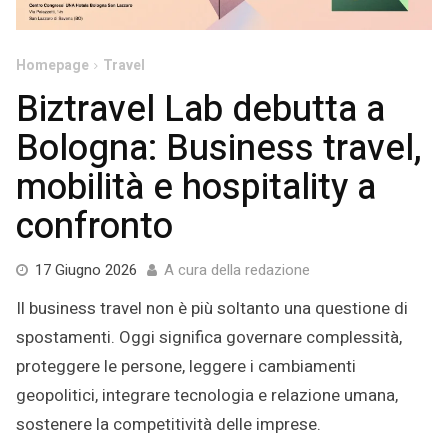
Homepage
Travel
Biztravel Lab debutta a
Bologna: Business travel,
mobilità e hospitality a
confronto
25
17 Giugno 2026
A cura della redazione
Giugno
Il business travel non è più soltanto una questione di
2026
spostamenti. Oggi significa governare complessità,
proteggere le persone, leggere i cambiamenti
geopolitici, integrare tecnologia e relazione umana,
sostenere la competitività delle imprese.