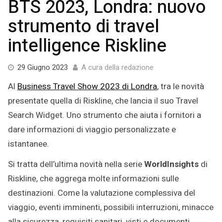
BTS 2023, Londra: nuovo
strumento di travel
intelligence Riskline
29
29 Giugno 2023
A cura della redazione
Giugno
Al
Business Travel Show 2023 di Londra
, tra le novità
2023
presentate quella di Riskline, che lancia il suo Travel
Search Widget. Uno strumento che aiuta i fornitori a
dare informazioni di viaggio personalizzate e
istantanee.
Si tratta dell’ultima novità nella serie
WorldInsights
di
Riskline, che aggrega molte informazioni sulle
destinazioni. Come la valutazione complessiva del
viaggio, eventi imminenti, possibili interruzioni, minacce
alla sicurezza, requisiti sanitari, visti e documenti.