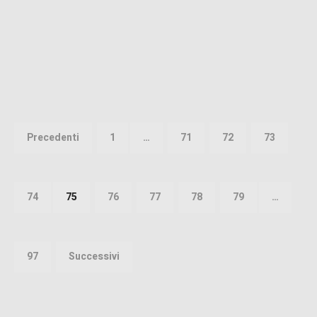
Paginazione
degli
Precedenti
1
…
71
72
73
articoli
74
75
76
77
78
79
…
97
Successivi