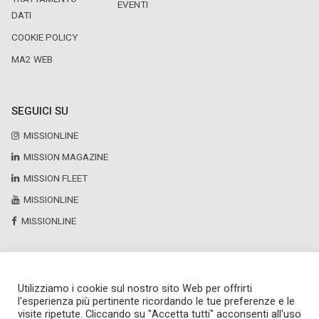
EVENTI
DATI
COOKIE POLICY
MA2 WEB
SEGUICI SU
MISSIONLINE
MISSION MAGAZINE
MISSION FLEET
MISSIONLINE
MISSIONLINE
Utilizziamo i cookie sul nostro sito Web per offrirti
Copyright © 2025 by Newsteca
l'esperienza più pertinente ricordando le tue preferenze e le
P.Iva 13171520151
visite ripetute. Cliccando su "Accetta tutti" acconsenti all'uso
Newsteca S.r.l.