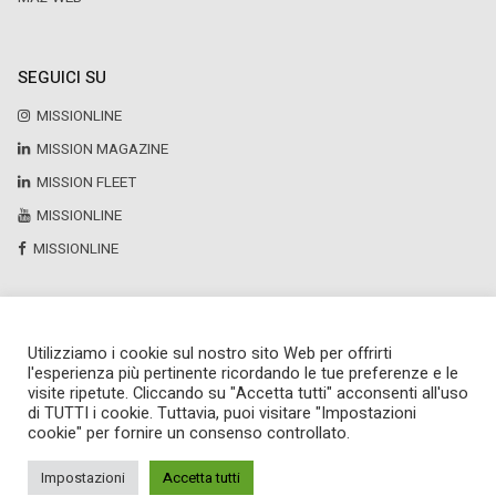
SEGUICI SU
MISSIONLINE
MISSION MAGAZINE
MISSION FLEET
MISSIONLINE
MISSIONLINE
Utilizziamo i cookie sul nostro sito Web per offrirti
Copyright © 2025 by Newsteca
l'esperienza più pertinente ricordando le tue preferenze e le
P.Iva 13171520151
visite ripetute. Cliccando su "Accetta tutti" acconsenti all'uso
Newsteca S.r.l.
di TUTTI i cookie. Tuttavia, puoi visitare "Impostazioni
Via Larga, 6
cookie" per fornire un consenso controllato.
Milano
02 36599030
Impostazioni
Accetta tutti