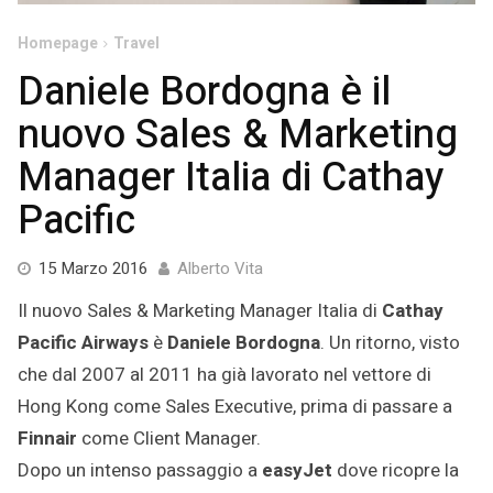
Homepage
Travel
Daniele Bordogna è il
nuovo Sales & Marketing
Manager Italia di Cathay
Pacific
22
15 Marzo 2016
Alberto Vita
Luglio
Il nuovo Sales & Marketing Manager Italia di
Cathay
2022
Pacific Airways
è
Daniele Bordogna
. Un ritorno, visto
che dal 2007 al 2011 ha già lavorato nel vettore di
Hong Kong come Sales Executive, prima di passare a
Finnair
come Client Manager.
Dopo un intenso passaggio a
easyJet
dove ricopre la