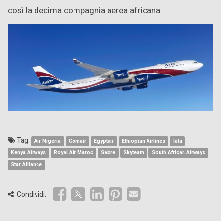
così la decima compagnia aerea africana.
Tag:
Air Nigeria
Comair
Egyptair
Ethiopian Airlines
Iata
Kenya Airways
Royal Air Maroc
Sabre
Skyteam
South African Airways
Star Alliance
Condividi: