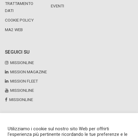
TRATTAMENTO
EVENTI
DATI
COOKIE POLICY
MA2 WEB
SEGUICI SU
MISSIONLINE
MISSION MAGAZINE
MISSION FLEET
MISSIONLINE
MISSIONLINE
Utilizziamo i cookie sul nostro sito Web per offrirti
Copyright © 2025 by Newsteca
l'esperienza più pertinente ricordando le tue preferenze e le
P.Iva 13171520151