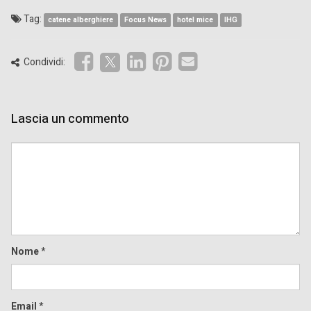
Tag:
catene alberghiere
Focus News
hotel mice
IHG
Condividi:
Lascia un commento
Comment
Nome
*
Email
*