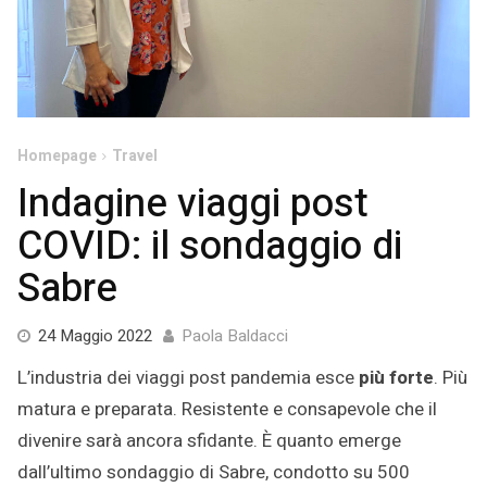
Homepage
Travel
Indagine viaggi post
COVID: il sondaggio di
Sabre
6
24 Maggio 2022
Paola Baldacci
Giugno
L’industria dei viaggi post pandemia esce
più forte
. Più
2022
matura e preparata. Resistente e consapevole che il
divenire sarà ancora sfidante. È quanto emerge
dall’ultimo sondaggio di Sabre, condotto su 500