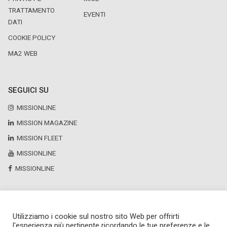
TRATTAMENTO
EVENTI
DATI
COOKIE POLICY
MA2 WEB
SEGUICI SU
MISSIONLINE
MISSION MAGAZINE
MISSION FLEET
MISSIONLINE
MISSIONLINE
Utilizziamo i cookie sul nostro sito Web per offrirti
Copyright © 2025 by Newsteca
l'esperienza più pertinente ricordando le tue preferenze e le
P.Iva 13171520151