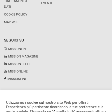
TRATTAMENTO
EVENTI
DATI
COOKIE POLICY
MA2 WEB
SEGUICI SU
MISSIONLINE
MISSION MAGAZINE
MISSION FLEET
MISSIONLINE
MISSIONLINE
Utilizziamo i cookie sul nostro sito Web per offrirti
Copyright © 2025 by Newsteca
l'esperienza più pertinente ricordando le tue preferenze e le
P.Iva 13171520151
visite ripetute. Cliccando su "Accetta tutti" acconsenti all'uso