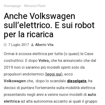
Homepage
Mission Fleet
Anche Volkswagen
sull’elettrico. E sui robot
per la ricarica
7
7 Luglio 2017
Alberto Vita
Luglio
Ormai è scossa elettrica per tutte (o quasi) le Case
2017
costruttrici. E dopo
Volvo,
che ha annunciato che dal
2019 non ci saranno più modelli spinti solo da
propulsori endotermici (
leggi qui
), ecco
Volkswagen
che, dopo lo scandalo
dieselgate
, ha
deciso di puntare fortemente sulla mobilità elettrica
presentando negli anni a venire nuovi modelli di
auto
elettrica
ad alta autonomia accanto ai quali il gruppo