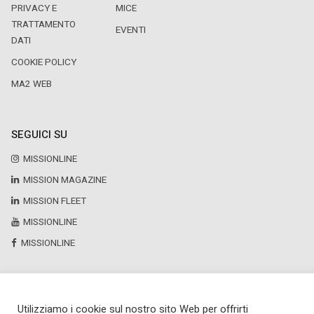
PRIVACY E
MICE
TRATTAMENTO
EVENTI
DATI
COOKIE POLICY
MA2 WEB
SEGUICI SU
MISSIONLINE
MISSION MAGAZINE
MISSION FLEET
MISSIONLINE
MISSIONLINE
Utilizziamo i cookie sul nostro sito Web per offrirti
Copyright © 2025 by Newsteca