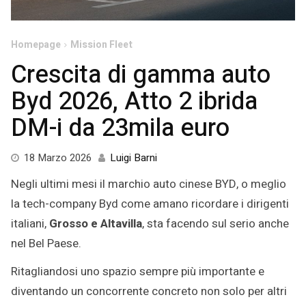
Homepage
Mission Fleet
Crescita di gamma auto
Byd 2026, Atto 2 ibrida
DM-i da 23mila euro
19
18 Marzo 2026
Luigi Barni
Marzo
Negli ultimi mesi il marchio auto cinese BYD, o meglio
2026
la tech-company Byd come amano ricordare i dirigenti
italiani,
Grosso e Altavilla
, sta facendo sul serio anche
nel Bel Paese.
Ritagliandosi uno spazio sempre più importante e
diventando un concorrente concreto non solo per altri