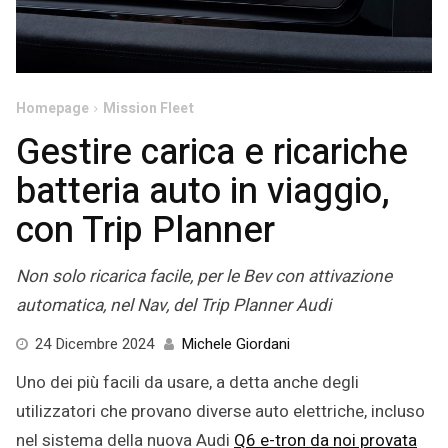
Homepage
Mission Fleet
Gestire carica e ricariche
batteria auto in viaggio,
con Trip Planner
Non solo ricarica facile, per le Bev con attivazione
automatica, nel Nav, del Trip Planner Audi
19
24 Dicembre 2024
Michele Giordani
Dicembre
Uno dei più facili da usare, a detta anche degli
2024
utilizzatori che provano diverse auto elettriche, incluso
nel sistema della nuova Audi
Q6 e-tron da noi provata