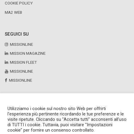
COOKIE POLICY
MA2 WEB
SEGUICI SU
MISSIONLINE
MISSION MAGAZINE
MISSION FLEET
MISSIONLINE
MISSIONLINE
Utilizziamo i cookie sul nostro sito Web per offrirti
Copyright © 2025 by Newsteca
l'esperienza più pertinente ricordando le tue preferenze e le
P.Iva 13171520151
visite ripetute. Cliccando su "Accetta tutti" acconsenti all'uso
Newsteca S.r.l.
di TUTTI i cookie. Tuttavia, puoi visitare "Impostazioni
Via Larga, 6
cookie" per fornire un consenso controllato.
Milano