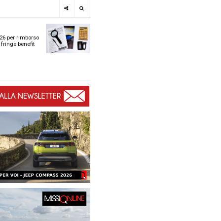
e
SPOTLIGHT
i
Tabelle ACI 2026 per r
l
chilometrico e fringe b
t
t
ù