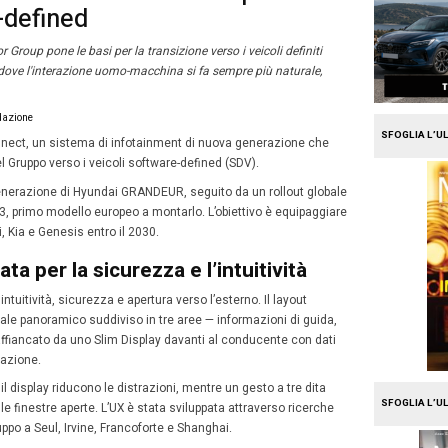
e
Mission Fleet
dai Pleos Connect: infotain
oli software-defined
 Connect, Hyundai Motor Group pone le basi per la transizio
lligenza artificiale (AIDV), dove l'interazione uomo-macchin
 e personalizzata
13
gio 2026
A cura della redazione
Maggio
ha presentato Pleos Connect, un sistema di infotainmen
2026
 primo passo concreto del Gruppo verso i veicoli software