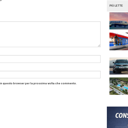
a di navigazione è stato ripensato attorno alle funzioni pi
 che permette di affiancare navigazione e altre app co
ale si aggiorna continuamente grazie ai dati di traffico ra
do percorsi sempre ottimali.
I: l’assistente vocale Hyundai
 di Pleos Connect è Gleo AI, un agente conversazionale 
omprende comandi contestuali e multipli in linguaggio na
ne, le impostazioni climatiche, le ricerche web e il contro
 riconoscere la posizione del parlante nell’abitacolo per 
iva, Gleo AI evolverà verso servizi sempre più personalizz
osistema aperto con l’App Market
nnect integra un App Market che consente l’accesso dirett
ube, Spotify e NAVER — senza necessità di collegare lo 
ayground mette a disposizione degli sviluppatori API e st