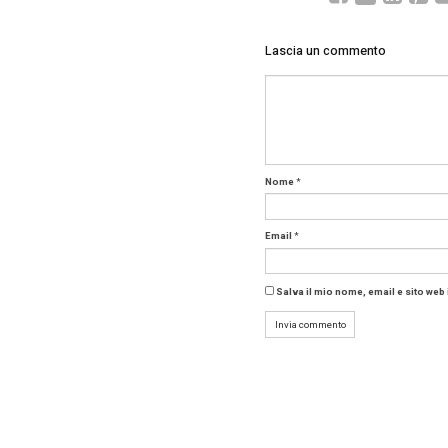
Il sistem
modulare
tempo re
garanten
Gleo A
Il cuore
Model. C
navigazio
grado di
prospett
Un ec
Pleos Co
cui YouT
Pleos Pl