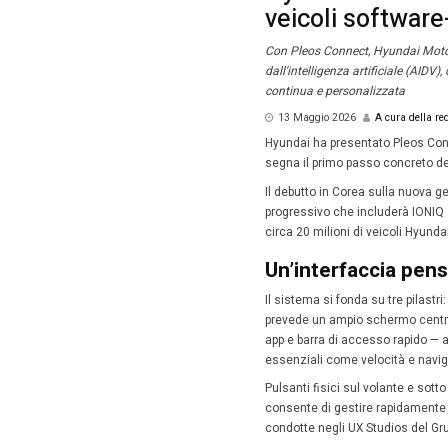
Homepag
Hyun
veic
Con Pleos
dall'inte
continua
13 Mag
Hyundai 
segna il