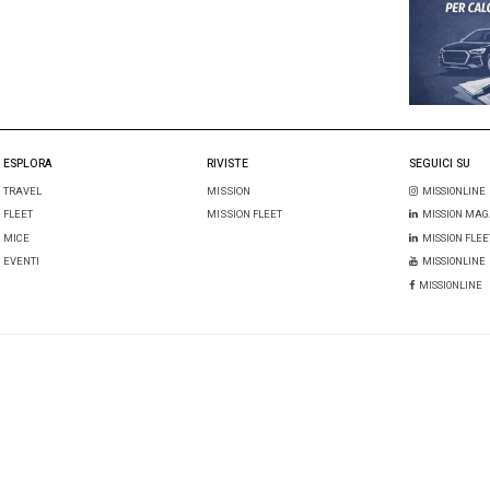
 aprendo l’ecosistema alla collaborazione esterna.
i:
un commento