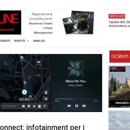
NEWSTECA
Sfoglia online l
riviste Mission d
Business Trave
e
Flee
Managemen
Scopri di pi
FLEET
MICE
EVENTI
RIVISTE
ANALISI