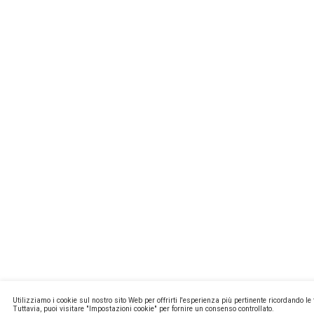
MISSIONL
NEWSTEC
CONTATTI
PRIVACY E
COOKIE PO
MA2 WEB
Copyright ©
P.Iva 13171