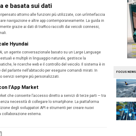
to in Corea sulla nuova generazione di Hyundai GRANDEUR,
ivo che includerà IONIQ 3, primo modello europeo a monta
milioni di veicoli Hyundai, Kia e Genesis entro il 2030.
terfaccia pensata per la sicurezza 
a si fonda su tre pilastri: intuitività, sicurezza e apertura 
un ampio schermo centrale panoramico suddiviso in tre a
rra di accesso rapido — affiancato da uno Slim Display d
li come velocità e navigazione.
fisici sul volante e sotto il display riducono le distrazion
 di gestire rapidamente le finestre aperte. L’UX è stata s
 negli UX Studios del Gruppo a Seul, Irvine, Francoforte e
azione evoluta e basata sui dati