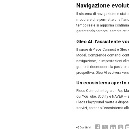
Il debut
progress
circa 20 
Un’in
Il sistem
prevede 
app e ba
essenzia
Pulsanti 
consente
condotte
Navig