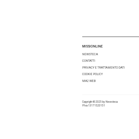
servizi,
Condivid
Lascia 
Comment
Nome
*