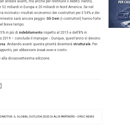
te, con l’Est più dinamico. Il
Nord America
risulta meno 
te».
ivamente, a causa del Covid-19, l’industria automobilist
e nei prossimi tre anni. Generando mancati ricavi per 1,3 tr
istiche. E 44 milioni di utile perduto.
lia dell’automotive: l’Alix Partners
opa fortemente impattata dagli effetti della pandemia, l’I
a. «In assenza di nuovi incentivi rilevanti,
il mercato si a
 ai 2,1 raggiunti precedentemente. Anche in questo caso
re», sottolinea Duse.
ca va
al Governo
che non propone soluzioni appetibili ai co
ori ibridi) o plug in (elettrici) non funziona, infatti i fondi
ad essere utilizzati in toto. Come ha già detto
Unrae
(