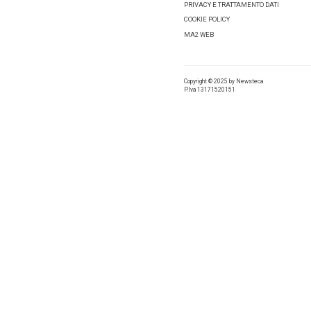
«La loro
progress
focalizz
cui serv
Il Global
Tag:
Ali
Condivid
No com
Pingb