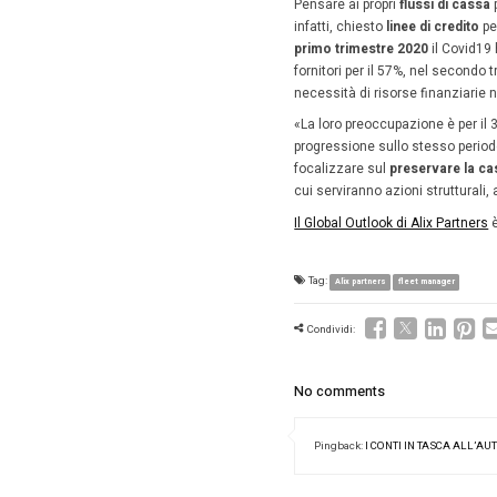
lentamen
Continen
Compless
di vettur
automobil
L’Ita
2020
In un’Eur
debolezz
rispetto
recupera
La criti
Phev (mot
nemmeno 