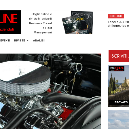
NEWSTECA
Sfoglia online l
riviste Mission d
Business Trave
e
Flee
Managemen
Scopri di pi
FLEET
MICE
EVENTI
RIVISTE
ANALISI