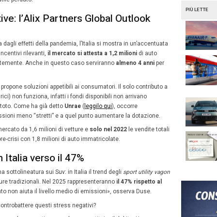
oni di veicoli venduti. S’intende sia passenger cars sia Lc
ti in tasca all’automotive:
sa nel 2025
ima ulteriormente peggiorativa, i conti in tasca
motive di Alix Partners ipotizzano “un
gio” a 66 milioni di vetture nel 2020. Dopodiché
n quinquennio per tornare ai livelli del 2019
lioni di vetture). Ci aspettano
5 anni di
e depresse”
, che dopo il “deserto dei profitti”
l’anno scorso non è proprio il massimo.
sa avrà con probabilità
due velocità
.
sarà più rapida – argomenta il direttore -: quest’anno si a
are nel 2025 ai suoi standard.
L’Europa
passerà dagli attu