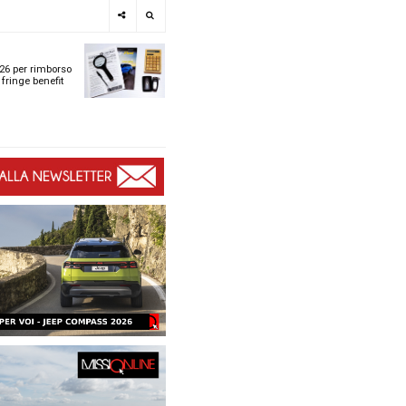
e
SPOTLIGHT
i
Tabelle ACI 2026 per r
l
chilometrico e fringe b
t
t
ù