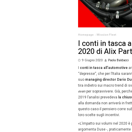
Homepag
I co
2020