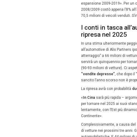
9 Giug
I
conti i
“depresse
suo
man
tira indi
even
per
2019 l’a
alla dom
questo ca
loro scel
«L’impat
argoment
espansio
2008/200