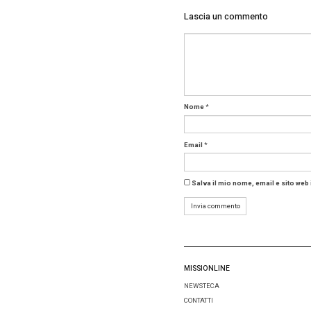
un’esten
Per il 2
dovrebber
Il me
La
socie
continue
24% attu
Cosa dov
Pensare 
infatti, 
primo t
fornitor
necessit