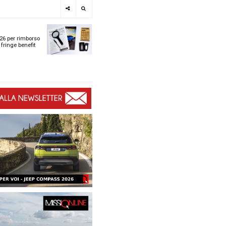
e
SPOTLIGHT
i
Tabelle ACI 2026 per r
l
chilometrico e fringe b
t
t
ù