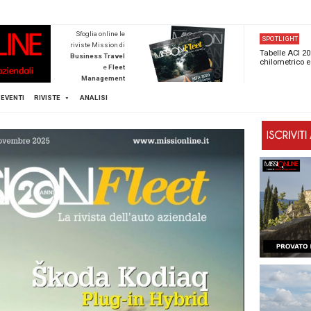
NEWSTECA
Sfoglia online l
riviste Mission d
Business Trave
e
Flee
Managemen
Scopri di pi
FLEET
MICE
EVENTI
RIVISTE
ANALISI