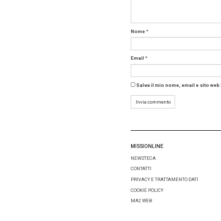
benefici
candidat
non solo
veicoli f
che qual
belle. Q
Come ci 
il B2B, i
Un numer
trend dei
si potre
ribadend
servizi 
novità, 
di MFA: 