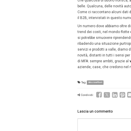
Nov
7 Nove
È il peri
Mission
è il mome
viene da
riscontr
La sdog
risvolti
privati 
2025 e o
gradualm
Soprattu
compiace