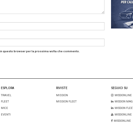
 per azienda e dipendenti
. Come appunto accade, in alcuni
i a MFA. Di buono, dall’ultimo Salone in Giappone, che si p
 di prodotto “che poi venda”. Includendo senza limiti e c
inalmente molto diversi tra loro: per applicazione e utenza
cosa di buono fiorisca, anche se un tempo era l’Europa a pr
ualcuna, delle novità automotive già tangibili da noi però,
raccontano alcuni dati del nostro critico
Cruscotto
e al
ntervistati in questo numero (
sfogliabile anche online
).
o dove abbiamo oltre dieci auto svelate o provate, il do
 costi, nel mondo flotte e un Focus, sugli ultimi servizi d
bbe smuovere riprendendosi, in Europa e Italia, diciamo 
o una situazione purtroppo nota, in triste stallo per la pr
e prodotti a valle, diamo dettaglio propositivo. Un period
distanti in tutti i sensi per ora, mentre permane una costa
sempre ambiti, grazie al
valore
che donano i manager candi