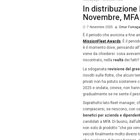
Homepag
In d