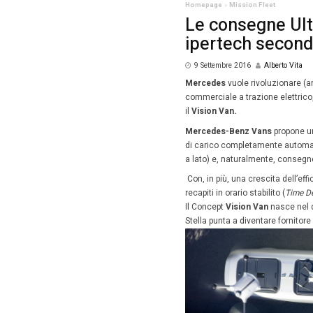
Homepag
Le c
ipe
9 Sett
Merced
commerci
il
Vision