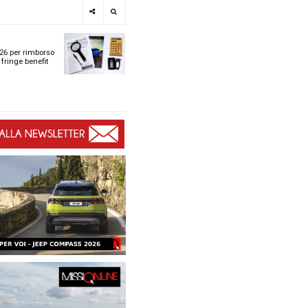
e
SPOTLIGHT
i
Tabelle ACI 2026 per r
l
chilometrico e fringe b
t
t
ù