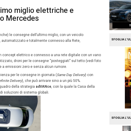
e
Mission Fleet
onsegne Ultimo miglio elett
rtech secondo Mercedes
9
embre 2016
Alberto Vita
Settembre
es
vuole rivoluzionare (anche) le consegne dell’ultimo mi
2016
ale a trazione elettrico, automatizzato e totalmente co
 Van.