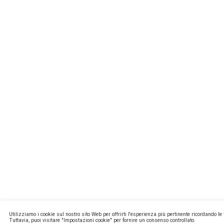
MISSIONL
NEWSTEC
CONTATTI
PRIVACY E
COOKIE PO
MA2 WEB
Copyright ©
P.Iva 13171