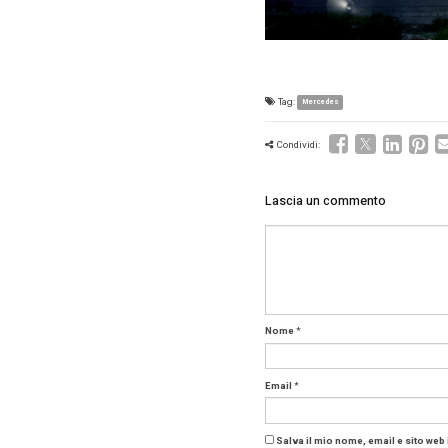
Merced
di caric
a lato) 
Con, in p
recapiti i
Il Conce
Stella pu