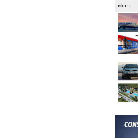
rcedes
i:
un commento