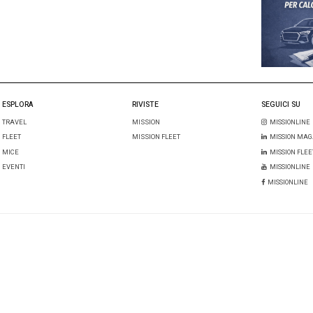
l mio nome, email e sito web in questo browser per la prossima 