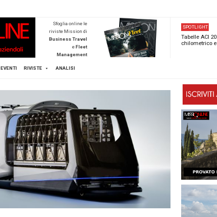
NEWSTECA
Sfoglia online l
riviste Mission d
Business Trave
e
Flee
Managemen
Scopri di pi
FLEET
MICE
EVENTI
RIVISTE
ANALISI