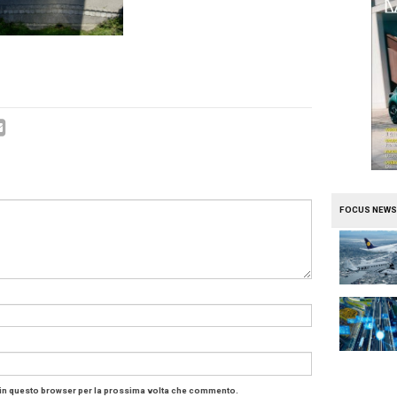
es-Benz Vans
propone un concept elettrico e connesso a
o completamente automatizzato, droni per le consegne “pos
e, naturalmente, consegne a emissioni zero e senza alcu
iù, una crescita dell’efficienza per le consegne in giornat
n orario stabilito (
Time Definite Delivery
), che può arrivare
pt
Vision Van
nasce nel quadro della strategia
adVANce
nta a diventare fornitore di soluzioni di sistema globali.