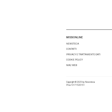
Email
*
Salva i