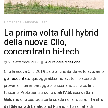
Homepage
Mission Fleet
La prima volta full hybrid
della nuova Clio,
concentrato hi-tech
24
23 Settembre 2019
A cura della redazione
Settembre
Che la nuova Clio 2019 sarà anche ibrida ve lo avevamo
2019
già raccontato qui
, oggi abbiamo avuto il piacere di
provarla in un impareggiabile scenario sulle colline
toscane. Protagonisti sono stati l
’Abbazia di San
Galgano
che custodisce la spada nella roccia,
il Teatro
del Silenzio
di Lajatico nel Pisano – terra natìa di