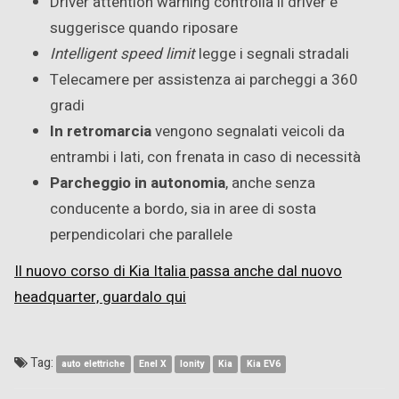
Driver attention warning controlla il driver e
suggerisce quando riposare
Intelligent speed limit
legge i segnali stradali
Telecamere per assistenza ai parcheggi a 360
gradi
In retromarcia
vengono segnalati veicoli da
entrambi i lati, con frenata in caso di necessità
Parcheggio in autonomia
, anche senza
conducente a bordo, sia in aree di sosta
perpendicolari che parallele
Il nuovo corso di Kia Italia passa anche dal nuovo
headquarter, guardalo qui
Tag:
auto elettriche
Enel X
Ionity
Kia
Kia EV6