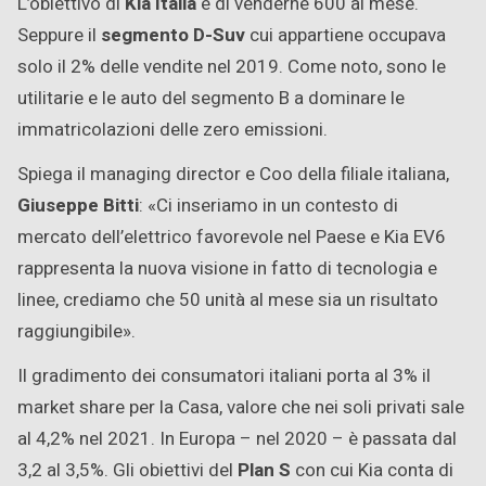
L’obiettivo di
Kia Italia
è di venderne 600 al mese.
Seppure il
segmento D-Suv
cui appartiene occupava
solo il 2% delle vendite nel 2019. Come noto, sono le
utilitarie e le auto del segmento B a dominare le
immatricolazioni delle zero emissioni.
Spiega il managing director e Coo della filiale italiana,
Giuseppe Bitti
: «Ci inseriamo in un contesto di
mercato dell’elettrico favorevole nel Paese e Kia EV6
rappresenta la nuova visione in fatto di tecnologia e
linee, crediamo che 50 unità al mese sia un risultato
raggiungibile».
Il gradimento dei consumatori italiani porta al 3% il
market share per la Casa, valore che nei soli privati sale
al 4,2% nel 2021. In Europa – nel 2020 – è passata dal
3,2 al 3,5%. Gli obiettivi del
Plan S
con cui Kia conta di