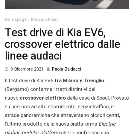
Homepage
Mission Fleet
Test drive di Kia EV6,
crossover elettrico dalle
linee audaci
20
9 Dicembre 2021
Paola Baldacci
Dicembre
Il test drive di Kia EV6
tra Milano e Treviglio
2021
(Bergamo) conferma i tratti distintivi del
nuovo
crossover elettrico
della casa di Seoul. Provato
su percorsi ad alto scorrimento, senza traffico, e
strade panoramiche che attraversano piccoli centri,
l’ultimo prodotto della nuova piattaforma
Electric
global modular platform
che le conferisce una