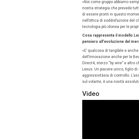
Homepag
Toyo
vide
26 Nov
Dario Pe
la soddis
tricolori
Lexus, ma
Si chiude
sempre s
tracciam
«Noi com
nostra s