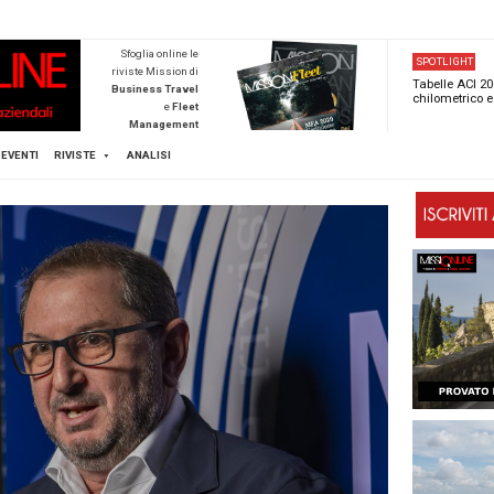
NEWSTECA
Sfoglia online l
riviste Mission d
Business Trave
e
Flee
Managemen
Scopri di pi
FLEET
MICE
EVENTI
RIVISTE
ANALISI