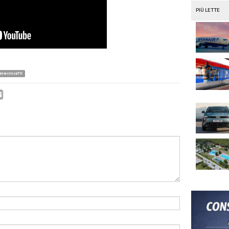
e pronti in questo momento e raggiungere certi risultati
ca di soddisfazione del cliente. Dando in ogni segmento la 
ia più idonea per le proprie esigenze lavorative».
presenta il modello Lexus elettrico di alta fascia che
 all’evoluzione del mercato o altro?
cosa di tangibile e anche acquistabile. Volgiamo dare al 
ovazione anche per le Bev, con questa Lexus che include
sterzo “by wire” e altro che fa percepire il livello di quali
 piacere unico, figlio di anni di ricerca e capace di dona
vitàsia di controllo. L’assenza di piantone sterzo, senza
te, è una novità assoluta per vetture di serie».
o