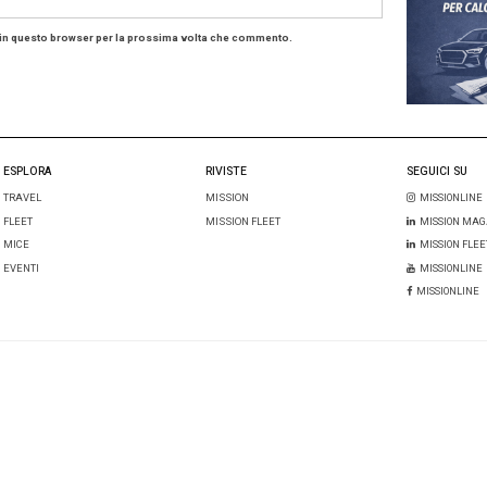
xus
MFA – MissionFleet Awards
NewstecaTV
i: