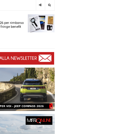
e
SPOTLIGHT
i
Tabelle ACI 2026 per r
l
chilometrico e fringe b
t
t
ù