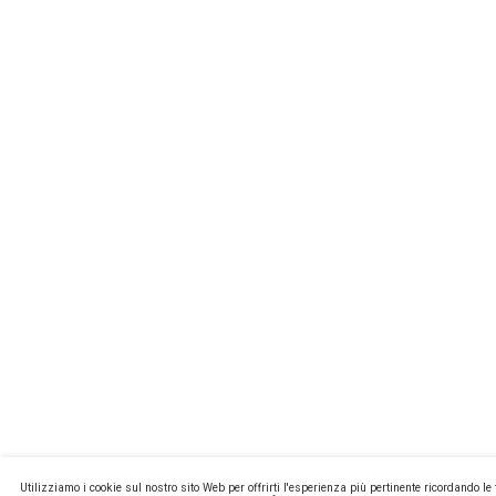
MISSIONL
NEWSTEC
CONTATTI
PRIVACY E
COOKIE PO
MA2 WEB
Copyright ©
P.Iva 13171