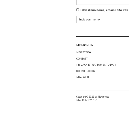
Tag:
Le
Condivid