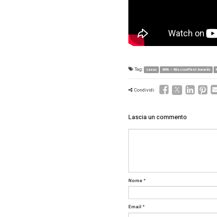
di esser
nell’otti
tecnolog
Cosa rap
pensiero
«E’ qual
dell’inn
Direct4, 
Lexus. Un
aggressi
sul volan
Vide