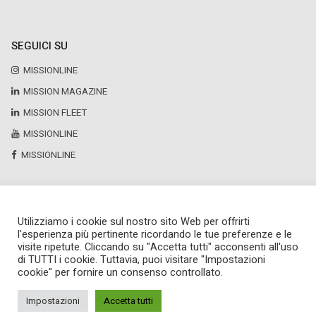
SEGUICI SU
MISSIONLINE
MISSION MAGAZINE
MISSION FLEET
MISSIONLINE
MISSIONLINE
Utilizziamo i cookie sul nostro sito Web per offrirti
Copyright © 2025 by Newsteca
l'esperienza più pertinente ricordando le tue preferenze e le
P.Iva 13171520151
visite ripetute. Cliccando su "Accetta tutti" acconsenti all'uso
Newsteca S.r.l.
di TUTTI i cookie. Tuttavia, puoi visitare "Impostazioni
Via Larga, 6
cookie" per fornire un consenso controllato.
Milano
02 36599030
Impostazioni
Accetta tutti