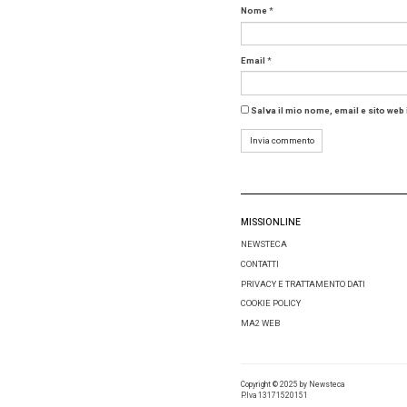
decisiona
Come 
Il ruolo
architett
che ridu
In un mo
capacità
La ricer
giugno.
Scopri l