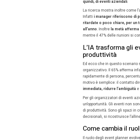
Perc
even
L'UK Prod
umano e, 
5 Giug
L’intell
ricerca 
anzi, lo 
Lo confer
basato 
62%, af
quindi, d
La ricerc