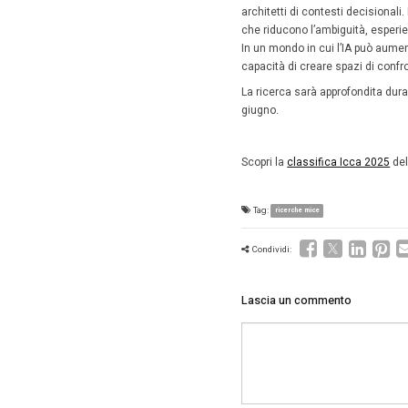
Infatti
i 
ritardate
all’anno
mentre i
L’IA 
produ
Ed ecco 
organizz
rapidamen
motivo è
immediat
Per gli 
un’oppor
di produt