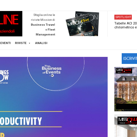
NEWSTECA
Sfoglia online l
riviste Mission d
Business Trave
e
Flee
Managemen
Scopri di pi
FLEET
MICE
EVENTI
RIVISTE
ANALISI