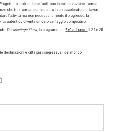
manager riferiscono di perdere in media 3,9 ore ogni se
 o poco chiare, per un totale di 202 ore o 25 giorni lavor
. Inoltre
la metà afferma che i progetti si bloccano propr
l 47% delle riunioni si conclude senza un esito definito.
trasforma gli eventi aziendali in s
ttività
che in questo scenario sono proprio gli incontri in presen
ativo. Il 65% afferma infatti che le decisioni complesse o
te di persona, percentuale che sale all’82% quando si trat
 semplice: il contatto diretto permette di
leggere le sfuma
a, ridurre l’ambiguità
e generare un senso di responsabi
organizzatori di eventi aziendali, questi dati rappresenta
tunità. Gli eventi non sono più solo momenti di comunic
tività. Sono gli spazi in cui si scioglie la complessità, si