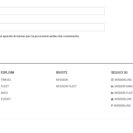
li, si ricostruisce l’allineamento tra team.
cambia il ruolo dell’event planne
 degli event planner evolve di conseguenza. Non sono più
i di contesti decisionali. Progettano ambienti che facilit
cono l’ambiguità, esperienze che trasformano un incontro 
ndo in cui l’IA può aumentare l’attività ma non necessari
 di creare spazi di confronto autentico diventa un cero v
ca sarà approfondita durante
The Meetings Show
, in pro
a
classifica Icca 2025
delle destinazioni e città più cong