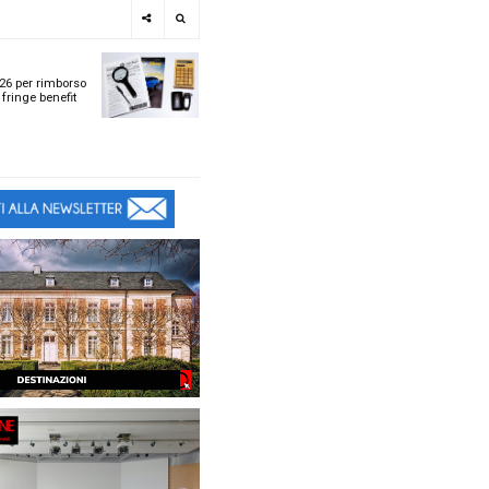
e
SPOTLIGHT
i
Tabelle ACI 2026 per r
l
chilometrico e fringe b
t
t
ù